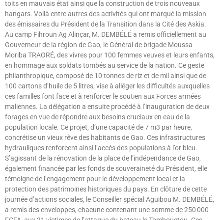
toits en mauvais état ainsi que la construction de trois nouveaux
hangars. Voilà entre autres des activités qui ont marqué la mission
des émissaires du Président de la Transition dans la Cité des Askia.
Au camp Fihroun Ag Alinçar, M. DEMBÉLÉ a remis officiellement au
Gouverneur de la région de Gao, le Général de brigade Moussa
Moriba TRAORÉ, des vivres pour 100 femmes veuves et leurs enfants,
en hommage aux soldats tombés au service de la nation. Ce geste
philanthropique, composé de 10 tonnes de riz et de mil ainsi que de
100 cartons d’huile de 5 litres, vise à alléger les difficultés auxquelles
ces familles font face et à renforcer le soutien aux Forces armées
maliennes. La délégation a ensuite procédé à l’inauguration de deux
forages en vue de répondre aux besoins cruciaux en eau de la
population locale. Ce projet, d’une capacité de 7 m3 par heure,
concrétise un vieux rêve des habitants de Gao. Ces infrastructures
hydrauliques renforcent ainsi l’accès des populations à l’or bleu.
S’agissant de la rénovation de la place de l’indépendance de Gao,
également financée par les fonds de souveraineté du Président, elle
témoigne de l’engagement pour le développement local et la
protection des patrimoines historiques du pays. En clôture de cette
journée d’actions sociales, le Conseiller spécial Aguibou M. DEMBÉLÉ,
a remis des enveloppes, chacune contenant une somme de 250 000
FCFA, aux 21 victimes de l’attaque du bateau le Tombouctou. Ces