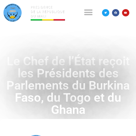
Le Chef de l’État reçoit
les Présidents des
Parlements du Burkina
Faso, du Togo et du
Ghana