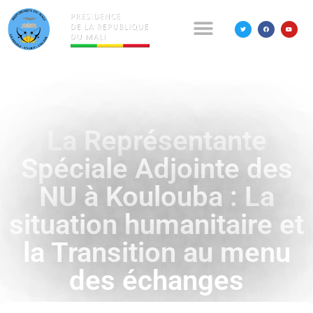
La Représentante
Spéciale Adjointe des
NU à Koulouba : La
situation humanitaire et
la Transition au menu
des échanges