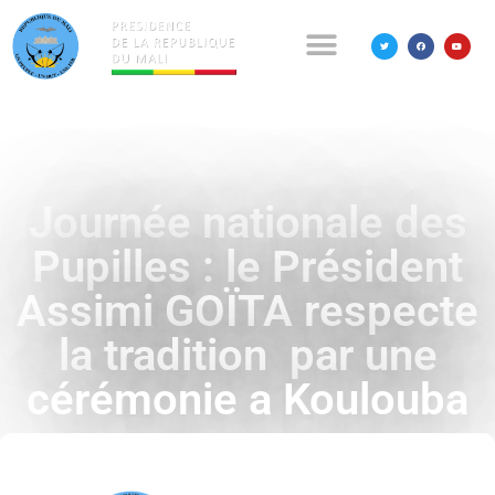
Journée nationale des
Pupilles : le Président
Assimi GOÏTA respecte
la tradition par une
cérémonie a Koulouba