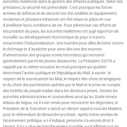
autorités maliennes dans la gestion des affaires publiques. Selon ses
précisions, la sécurité est primordiale. C’est pourquoi les forces
armées de défense et de sécurité ont été outillées en équipements
modernes et plusieurs initiatives ont été mises en place en vue
d’améliorer leurs conditions de vie. Pour pérenniser ces efforts de
sécurisation du pays, les autorités maliennes ont jugé opportun de
travailler au développement économique du pays à travers
notamment l’industrialisation. Une manière pour elles de lutter contre
le chômage et d’assécher pour ainsi dire une des sources
d’alimentation des groupes armés terroristes qui recrutent
généralement parmi les jeunes désœuvrés. Le Président GOITA a
rappelé par la même occasion les trois principes qui guident
désormais l’action publique en République du Mali, à savoir : le
respect de la souveraineté du Mali, le respect des choix stratégiques
et du choix des partenaires opérées par le Mali et la prise en compte
des intérêts du peuple malien dans les décisions prises. Devant les
autorités administratives et coutumières ainsi qu’au Stade Amary
Ndaou de Ségou, où il s’est rendu pour rencontrer les Ségoviens, le
Président de la Transition a lancé un vibrant appel à tous les Maliens
pour le référendum de dimanche prochain. Après trente années de
tâtonnement politique, a-t-il indiqué, personne n’a encore droit à
l’erreur. Il n’y a plus de marche-arrière possible, a-t-il affirmé tout en