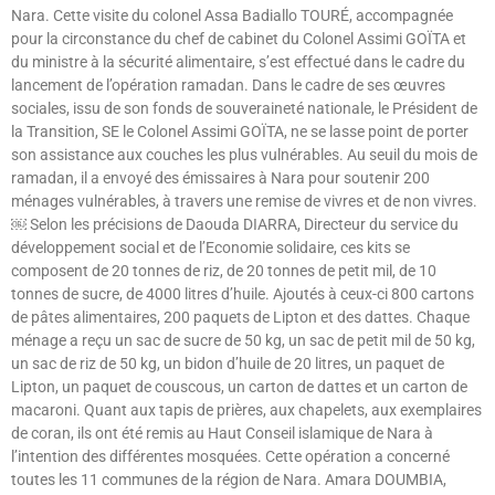
Nara. Cette visite du colonel Assa Badiallo TOURÉ, accompagnée
pour la circonstance du chef de cabinet du Colonel Assimi GOÏTA et
du ministre à la sécurité alimentaire, s’est effectué dans le cadre du
lancement de l’opération ramadan. Dans le cadre de ses œuvres
sociales, issu de son fonds de souveraineté nationale, le Président de
la Transition, SE le Colonel Assimi GOÏTA, ne se lasse point de porter
son assistance aux couches les plus vulnérables. Au seuil du mois de
ramadan, il a envoyé des émissaires à Nara pour soutenir 200
ménages vulnérables, à travers une remise de vivres et de non vivres.
￼ Selon les précisions de Daouda DIARRA, Directeur du service du
développement social et de l’Economie solidaire, ces kits se
composent de 20 tonnes de riz, de 20 tonnes de petit mil, de 10
tonnes de sucre, de 4000 litres d’huile. Ajoutés à ceux-ci 800 cartons
de pâtes alimentaires, 200 paquets de Lipton et des dattes. Chaque
ménage a reçu un sac de sucre de 50 kg, un sac de petit mil de 50 kg,
un sac de riz de 50 kg, un bidon d’huile de 20 litres, un paquet de
Lipton, un paquet de couscous, un carton de dattes et un carton de
macaroni. Quant aux tapis de prières, aux chapelets, aux exemplaires
de coran, ils ont été remis au Haut Conseil islamique de Nara à
l’intention des différentes mosquées. Cette opération a concerné
toutes les 11 communes de la région de Nara. Amara DOUMBIA,