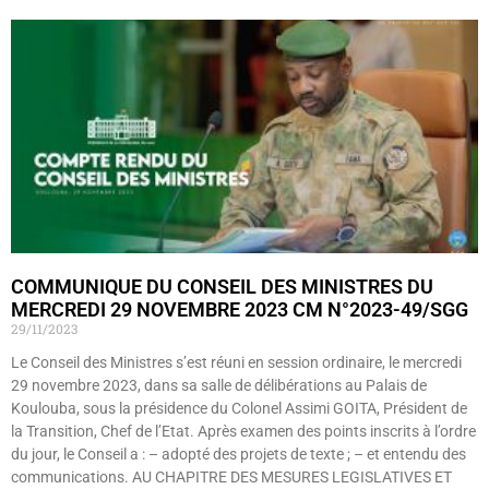
COMMUNIQUE DU CONSEIL DES MINISTRES DU
MERCREDI 29 NOVEMBRE 2023 CM N°2023-49/SGG
29/11/2023
Le Conseil des Ministres s’est réuni en session ordinaire, le mercredi
29 novembre 2023, dans sa salle de délibérations au Palais de
Koulouba, sous la présidence du Colonel Assimi GOITA, Président de
la Transition, Chef de l’Etat. Après examen des points inscrits à l’ordre
du jour, le Conseil a : – adopté des projets de texte ; – et entendu des
communications. AU CHAPITRE DES MESURES LEGISLATIVES ET