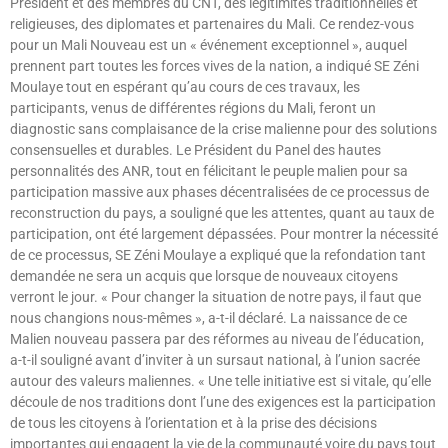
Président et des membres du CNT, des légitimités traditionnelles et
religieuses, des diplomates et partenaires du Mali. Ce rendez-vous
pour un Mali Nouveau est un « événement exceptionnel », auquel
prennent part toutes les forces vives de la nation, a indiqué SE Zéni
Moulaye tout en espérant qu’au cours de ces travaux, les
participants, venus de différentes régions du Mali, feront un
diagnostic sans complaisance de la crise malienne pour des solutions
consensuelles et durables. Le Président du Panel des hautes
personnalités des ANR, tout en félicitant le peuple malien pour sa
participation massive aux phases décentralisées de ce processus de
reconstruction du pays, a souligné que les attentes, quant au taux de
participation, ont été largement dépassées. Pour montrer la nécessité
de ce processus, SE Zéni Moulaye a expliqué que la refondation tant
demandée ne sera un acquis que lorsque de nouveaux citoyens
verront le jour. « Pour changer la situation de notre pays, il faut que
nous changions nous-mêmes », a-t-il déclaré. La naissance de ce
Malien nouveau passera par des réformes au niveau de l’éducation,
a-t-il souligné avant d’inviter à un sursaut national, à l’union sacrée
autour des valeurs maliennes. « Une telle initiative est si vitale, qu’elle
découle de nos traditions dont l’une des exigences est la participation
de tous les citoyens à l’orientation et à la prise des décisions
importantes qui engagent la vie de la communauté voire du pays tout