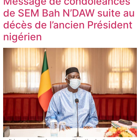
Message de condoléances
de SEM Bah N’DAW suite au
décès de l’ancien Président
nigérien