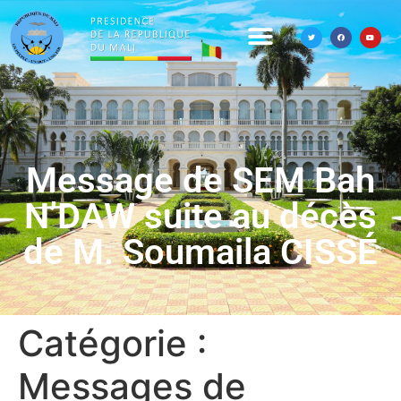
Message de SEM Bah
N’DAW suite au décès
de M. Soumaila CISSÉ
Catégorie :
Messages de