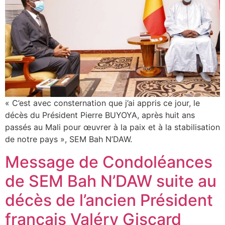
« C’est avec consternation que j’ai appris ce jour, le
décès du Président Pierre BUYOYA, après huit ans
passés au Mali pour œuvrer à la paix et à la stabilisation
de notre pays », SEM Bah N’DAW.
Message de Condoléances
de SEM Bah N’DAW suite au
décès de l’ancien Président
français Valéry Giscard