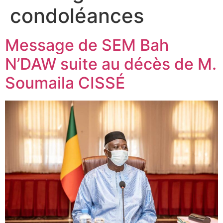
condoléances
Message de SEM Bah
N’DAW suite au décès de M.
Soumaila CISSÉ