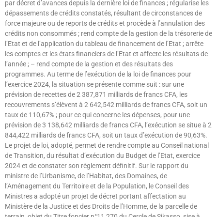
par décret d’avances depuis la dernière loi de finances ; régularise les
dépassements de crédits constatés, résultant de circonstances de
force majeure ou de reports de crédits et procède à l’annulation des
crédits non consommés ; rend compte de la gestion de la trésorerie de
l’Etat et de l’application du tableau de financement de l’Etat ; arrête
les comptes et les états financiers de l’Etat et affecte les résultats de
l’année ; – rend compte de la gestion et des résultats des
programmes. Au terme de l’exécution de la loi de finances pour
l’exercice 2024, la situation se présente comme suit : sur une
prévision de recettes de 2 387,871 milliards de francs CFA, les
recouvrements s’élèvent à 2 642,542 milliards de francs CFA, soit un
taux de 110,67% ; pour ce qui concerne les dépenses, pour une
prévision de 3 138,642 milliards de francs CFA, l’exécution se situe à 2
844,422 milliards de francs CFA, soit un taux d’exécution de 90,63%.
Le projet de loi, adopté, permet de rendre compte au Conseil national
de Transition, du résultat d’exécution du Budget de l’Etat, exercice
2024 et de constater son règlement définitif. Sur le rapport du
ministre de l’Urbanisme, de l’Habitat, des Domaines, de
l’Aménagement du Territoire et de la Population, le Conseil des
Ministres a adopté un projet de décret portant affectation au
Ministère de la Justice et des Droits de l’Homme, de la parcelle de
terrain, objet du Titre foncier n°11 270 du Cercle de Sikasso, sise à