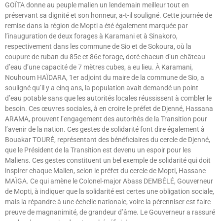
GOÏTA donne au peuple malien un lendemain meilleur tout en
préservant sa dignité et son honneur, a-t-il souligné. Cette journée de
remise dans la région de Mopti a été également marquée par
l’inauguration de deux forages à Karamani et à Sinakoro,
respectivement dans les commune de Sio et de Sokoura, où la
coupure de ruban du 85e et 86e forage, doté chacun d’un château
d’eau d’une capacité de 7 mètres cubes, a eu lieu. À Karamani,
Nouhoum HAÏDARA, 1er adjoint du maire de la commune de Sio, a
souligné qu’il y a cinq ans, la population avait demandé un point
d’eau potable sans que les autorités locales réussissent à combler le
besoin. Ces œuvres sociales, à en croire le préfet de Djenné, Hassana
ARAMA, prouvent l’engagement des autorités de la Transition pour
l’avenir de la nation. Ces gestes de solidarité font dire également à
Bouakar TOURÉ, représentant des bénéficiaires du cercle de Djenné,
que le Président de la Transition est devenu un espoir pour les
Maliens. Ces gestes constituent un bel exemple de solidarité qui doit
inspirer chaque Malien, selon le préfet du cercle de Mopti, Hassane
MAÏGA. Ce qui amène le Colonel-major Abass DEMBÉLÉ, Gouverneur
de Mopti, à indiquer que la solidarité est certes une obligation sociale,
mais la répandre à une échelle nationale, voire la pérenniser est faire
preuve de magnanimité, de grandeur d’âme. Le Gouverneur a rassuré