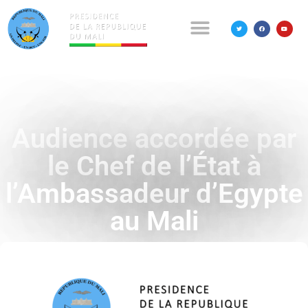
Audience accordée par
le Chef de l’État à
l’Ambassadeur d’Egypte
au Mali