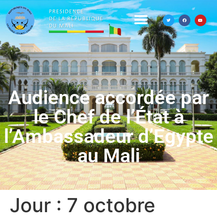
Audience accordée par
le Chef de l’État à
l’Ambassadeur d’Egypte
au Mali
Jour :
7 octobre