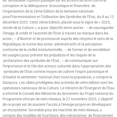
de sensibiliser l’opinion publique sur les actions de lutte contre la
corruption et la délinquance économique et financière. de
l’organisation de la 2ème Edition de la Semaine nationale
pourl’Harmonisation et l’Utilisation des Symboles de l’Etat, du 8 au 12
décembre 2025. Cette 2ème Edition, placée sous le signe de « 2025,
Année de la Culture », a pour objectifs entre autres : – de sauvegarder
l’image, le crédit et l’autorité de l’Etat à travers sa marque dans les
actes ; – d’illustrer et de promouvoir auprès des citoyens le sens de la
République, la norme des actes administratifs et la perception
conforme de la civilité institutionnelle ; – de former et de sensibiliser
les usagers pour prévenir les préjudices et les risques de la
profanation des symboles de l’Etat ; – de communiquer sur
l’importance et le rôle des acteurs culturels dans l’appropriation des
symboles de l’Etat comme moyen de cultiver l’esprit patriotique et
d’exalter le sentiment national chez toute la population, y compris la
Diaspora. Les cibles privilégiées des activités de cette édition sont les
opérateurs nationaux de la Culture. Le ministre de l’Energie et de l’Eau
a informé le Conseil des Ministres du lancement du Projet national du
Programme africain de mini-réseaux, le 27 novembre 2025. L’objectif
de ce projet est de soutenir l’accès à l’énergie propre en développant
un écosystème favorable pour les marchés de mini-réseaux, y
compris des modèles de fourniture, des mécanismes de financement