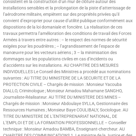
consistent en la construction d’un mur de clôture autour des
installations sensibles et la prolongation de la piste d’atterrissage de
l’aérodrome militaire, empiètent sur des propriétés privées qu’il
convient d’exproprier pour cause d’utilité publique conformément aux
dispositions de la loi domaniale et foncière. La réalisation de ces
travaux permettra l’amélioration des conditions de travail des Forces
Armées à travers entre autres : – le respect des normes de sécurité
exigées pour les poudrières ; – l’agrandissement de l’espace de
manœuvre pour les vecteurs aériens ; 3 – la minimisation des
dommages sur les populations civiles en cas d’incidents ou
d’accidents sur les installations. AU CHAPITRE DES MESURES
INDIVIDUELLES Le Conseil des Ministres a procédé aux nominations
suivantes : AU TITRE DU MINISTERE DE LA SECURITE ET DE LA
PROTECTION CIVILE – Chargés de mission : Monsieur Yacouba
DIALLO, Criminologue ; Monsieur Amadou Mahamane SANGHO,
Journaliste-Réalisateur. AU TITRE DU MINISTERE DES MINES –
Chargés de mission : Monsieur Abdoulaye SYLLA, Gestionnaire des
Ressources Humaines ; Monsieur Baye COULIBALY, Sociologue. AU
TITRE DU MINISTERE DE L’ENTREPRENARIAT NATIONAL, DE
L’EMPLOI ET DE LA FORMATION PROFESSIONNELLE – Conseiller
technique : Monsieur Amadou BAMBA, Enseignant-chercheur. AU
CHAPITRE DES COMMUNICATIONS 1. Le ministre de la Justice et des