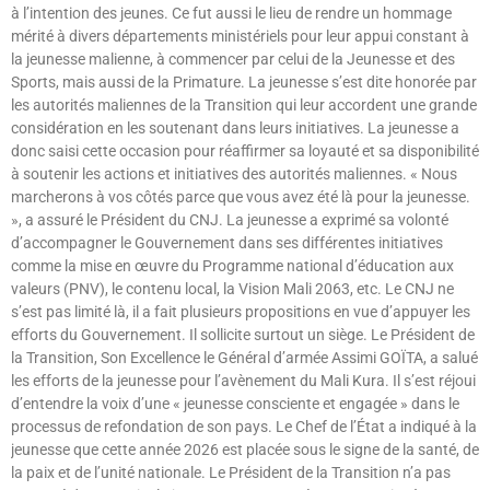
à l’intention des jeunes. Ce fut aussi le lieu de rendre un hommage
mérité à divers départements ministériels pour leur appui constant à
la jeunesse malienne, à commencer par celui de la Jeunesse et des
Sports, mais aussi de la Primature. La jeunesse s’est dite honorée par
les autorités maliennes de la Transition qui leur accordent une grande
considération en les soutenant dans leurs initiatives. La jeunesse a
donc saisi cette occasion pour réaffirmer sa loyauté et sa disponibilité
à soutenir les actions et initiatives des autorités maliennes. « Nous
marcherons à vos côtés parce que vous avez été là pour la jeunesse.
», a assuré le Président du CNJ. La jeunesse a exprimé sa volonté
d’accompagner le Gouvernement dans ses différentes initiatives
comme la mise en œuvre du Programme national d’éducation aux
valeurs (PNV), le contenu local, la Vision Mali 2063, etc. Le CNJ ne
s’est pas limité là, il a fait plusieurs propositions en vue d’appuyer les
efforts du Gouvernement. Il sollicite surtout un siège. Le Président de
la Transition, Son Excellence le Général d’armée Assimi GOÏTA, a salué
les efforts de la jeunesse pour l’avènement du Mali Kura. Il s’est réjoui
d’entendre la voix d’une « jeunesse consciente et engagée » dans le
processus de refondation de son pays. Le Chef de l’État a indiqué à la
jeunesse que cette année 2026 est placée sous le signe de la santé, de
la paix et de l’unité nationale. Le Président de la Transition n’a pas