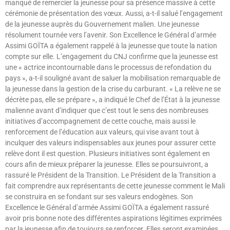
manqué de remercier la jeunesse pour sa présence massive à cette
cérémonie de présentation des vœux. Aussi, a-t-il salué l’engagement
de la jeunesse auprès du Gouvernement malien. Une jeunesse
résolument tournée vers l’avenir. Son Excellence le Général d’armée
Assimi GOÏTA a également rappelé à la jeunesse que toute la nation
compte sur elle. L’engagement du CNJ confirme que la jeunesse est
une « actrice incontournable dans le processus de refondation du
pays », a-t-il souligné avant de saluer la mobilisation remarquable de
la jeunesse dans la gestion de la crise du carburant. « La relève ne se
décrète pas, elle se prépare », a indiqué le Chef de l’État à la jeunesse
malienne avant d’indiquer que c’est tout le sens des nombreuses
initiatives d’accompagnement de cette couche, mais aussi le
renforcement de l’éducation aux valeurs, qui vise avant tout à
inculquer des valeurs indispensables aux jeunes pour assurer cette
relève dont il est question. Plusieurs initiatives sont également en
cours afin de mieux préparer la jeunesse. Elles se poursuivront, a
rassuré le Président de la Transition. Le Président de la Transition a
fait comprendre aux représentants de cette jeunesse comment le Mali
se construira en se fondant sur ses valeurs endogènes. Son
Excellence le Général d’armée Assimi GOÏTA a également rassuré
avoir pris bonne note des différentes aspirations légitimes exprimées
par la jeunesse afin de toujours se renforcer. Elles seront examinées.