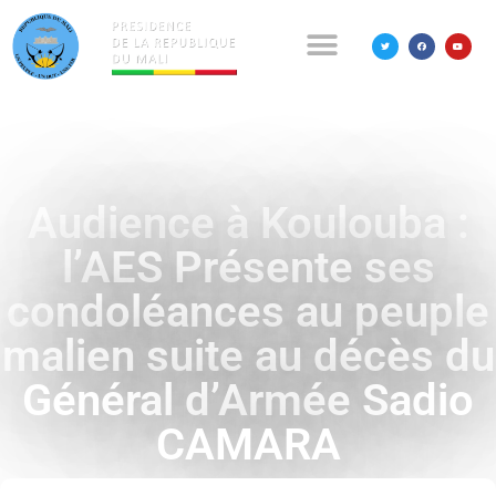
Audience à Koulouba :
l’AES Présente ses
condoléances au peuple
malien suite au décès du
Général d’Armée Sadio
CAMARA