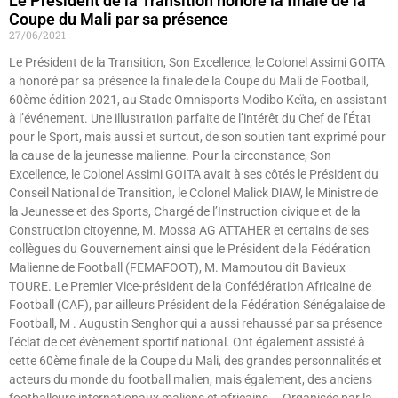
Le Président de la Transition honore la finale de la
Coupe du Mali par sa présence
27/06/2021
Le Président de la Transition, Son Excellence, le Colonel Assimi GOITA
a honoré par sa présence la finale de la Coupe du Mali de Football,
60ème édition 2021, au Stade Omnisports Modibo Keïta, en assistant
à l’événement. Une illustration parfaite de l’intérêt du Chef de l’État
pour le Sport, mais aussi et surtout, de son soutien tant exprimé pour
la cause de la jeunesse malienne. Pour la circonstance, Son
Excellence, le Colonel Assimi GOITA avait à ses côtés le Président du
Conseil National de Transition, le Colonel Malick DIAW, le Ministre de
la Jeunesse et des Sports, Chargé de l’Instruction civique et de la
Construction citoyenne, M. Mossa AG ATTAHER et certains de ses
collègues du Gouvernement ainsi que le Président de la Fédération
Malienne de Football (FEMAFOOT), M. Mamoutou dit Bavieux
TOURE. Le Premier Vice-président de la Confédération Africaine de
Football (CAF), par ailleurs Président de la Fédération Sénégalaise de
Football, M . Augustin Senghor qui a aussi rehaussé par sa présence
l’éclat de cet évènement sportif national. Ont également assisté à
cette 60ème finale de la Coupe du Mali, des grandes personnalités et
acteurs du monde du football malien, mais également, des anciens
footballeurs internationaux maliens et africains. Organisée par la