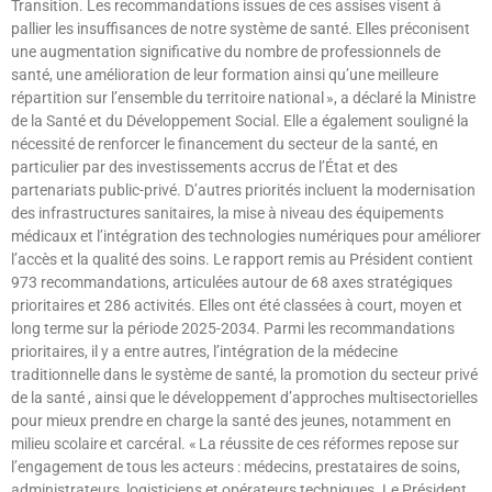
Transition. Les recommandations issues de ces assises visent à
pallier les insuffisances de notre système de santé. Elles préconisent
une augmentation significative du nombre de professionnels de
santé, une amélioration de leur formation ainsi qu’une meilleure
répartition sur l’ensemble du territoire national », a déclaré la Ministre
de la Santé et du Développement Social. Elle a également souligné la
nécessité de renforcer le financement du secteur de la santé, en
particulier par des investissements accrus de l’État et des
partenariats public-privé. D’autres priorités incluent la modernisation
des infrastructures sanitaires, la mise à niveau des équipements
médicaux et l’intégration des technologies numériques pour améliorer
l’accès et la qualité des soins. Le rapport remis au Président contient
973 recommandations, articulées autour de 68 axes stratégiques
prioritaires et 286 activités. Elles ont été classées à court, moyen et
long terme sur la période 2025-2034. Parmi les recommandations
prioritaires, il y a entre autres, l’intégration de la médecine
traditionnelle dans le système de santé, la promotion du secteur privé
de la santé , ainsi que le développement d’approches multisectorielles
pour mieux prendre en charge la santé des jeunes, notamment en
milieu scolaire et carcéral. « La réussite de ces réformes repose sur
l’engagement de tous les acteurs : médecins, prestataires de soins,
administrateurs, logisticiens et opérateurs techniques. Le Président