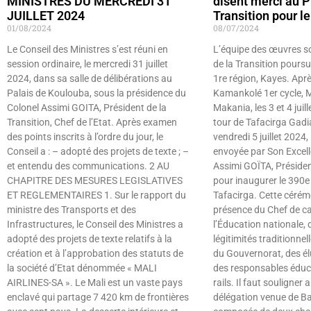
MINISTRES DU MERCREDI 31
disent merci au P
JUILLET 2024
Transition pour l
01/08/2024
08/07/2024
Le Conseil des Ministres s’est réuni en
L’équipe des œuvres so
session ordinaire, le mercredi 31 juillet
de la Transition poursu
2024, dans sa salle de délibérations au
1re région, Kayes. Apr
Palais de Koulouba, sous la présidence du
Kamankolé 1er cycle, 
Colonel Assimi GOITA, Président de la
Makania, les 3 et 4 juill
Transition, Chef de l’Etat. Après examen
tour de Tafacirga Gadia
des points inscrits à l’ordre du jour, le
vendredi 5 juillet 2024,
Conseil a : – adopté des projets de texte ; –
envoyée par Son Excell
et entendu des communications. 2 AU
Assimi GOÏTA, Président
CHAPITRE DES MESURES LEGISLATIVES
pour inaugurer le 390e 
ET REGLEMENTAIRES 1. Sur le rapport du
Tafacirga. Cette cérémo
ministre des Transports et des
présence du Chef de ca
Infrastructures, le Conseil des Ministres a
l’Éducation nationale, 
adopté des projets de texte relatifs à la
légitimités traditionnel
création et à l’approbation des statuts de
du Gouvernorat, des él
la société d’Etat dénommée « MALI
des responsables éduca
AIRLINES-SA ». Le Mali est un vaste pays
rails. Il faut souligner 
enclavé qui partage 7 420 km de frontières
délégation venue de B