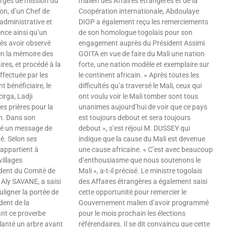
rgés de mission du
malien des Affaires étrangères et de la
ion, d’un Chef de
Coopération internationale, Abdoulaye
 administrative et
DIOP a également reçu les remerciements
ence ainsi qu’un
de son homologue togolais pour son
ès avoir observé
engagement auprès du Président Assimi
en la mémoire des
GOITA en vue de faire du Mali une nation
aires, et procédé à la
forte, une nation modèle et exemplaire sur
ffectuée par les
le continent africain. « Après toutes les
t bénéficiaire, le
difficultés qu’a traversé le Mali, ceux qui
irga, Ladji
ont voulu voir le Mali tomber sont tous
s prières pour la
unanimes aujourd’hui de voir que ce pays
on. Dans son
est toujours debout et sera toujours
ivré un message de
debout », s’est réjoui M. DUSSEY qui
té. Selon ses
indique que la cause du Mali est devenue
 appartient à
une cause africaine. « C’est avec beaucoup
villages
d’enthousiasme que nous soutenons le
dent du Comité de
Mali », a-t-il précisé. Le ministre togolais
 Aly SAVANE, a saisi
des Affaires étrangères a également saisi
ligner la portée de
cette opportunité pour remercier le
ident de la
Gouvernement malien d’avoir programmé
nt ce proverbe
pour le mois prochain les élections
planté un arbre avant
référendaires. Il se dit convaincu que cette