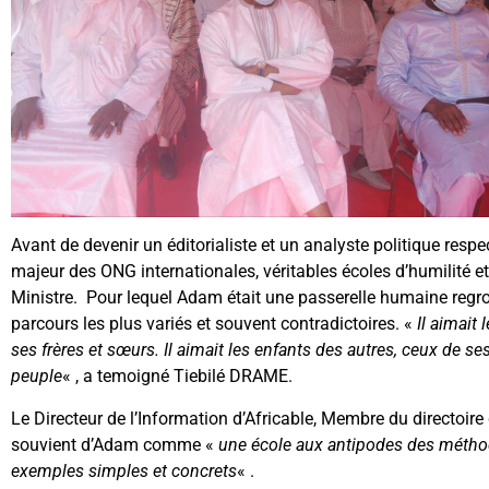
Avant de devenir un éditorialiste et un analyste politique res
majeur des ONG internationales, véritables écoles d’humilité 
Ministre. Pour lequel Adam était une passerelle humaine regrou
parcours les plus variés et souvent contradictoires. «
Il aimait
ses frères et sœurs. Il aimait les enfants des autres, ceux de s
peuple
« , a temoigné Tiebilé DRAME.
Le Directeur de l’Information d’Africable, Membre du directoir
souvient d’Adam comme «
une école aux antipodes des méthod
exemples simples et concrets
« .