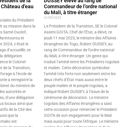
résident de la
DUSSEY élevé au rang de
e Château d’eau
Commandeur de l’ordre national
du Mali, à titre étranger
11/05/2023
ciales du Président
it sa mission dans la
Le Président de la Transition, SE le Colonel
ès Samé Ouolof,
Assimi GOITA, Chef de l’État, a élevé, ce
Marintourou et
jeudi 11 mai 2023, le ministre des Affaires
et 2024, c’était le
étrangères du Togo, Robert DUSSEY, au
ga d’accueillir, ce
rang de Commandeur de l’ordre national
 la délégation
du Mali, à titre étranger. Un geste qui
ence le Colonel
traduit l’amitié entre les Présidents togolais
 de la Transition,
et malien. Cette décoration symbolise
forage à l’école de
l’amitié très forte non seulement entre les
nie a enregistré la
deux chefs d’État mais aussi entre le
binet du ministre de
peuple malien et le peuple togolais, a
des autorités et
indiqué Robert DUSSEY, à l’issue de la
les, d’une délégation
cérémonie de décoration. Le ministre
us locaux ainsi que
togolais des Affaires étrangères a saisi
tifs de la Cité des
cette occasion pour remercier le Président
aussi que la
GOITA de son engagement pour le Mali
amako est
mais aussi pour toute l’Afrique. Le ministre