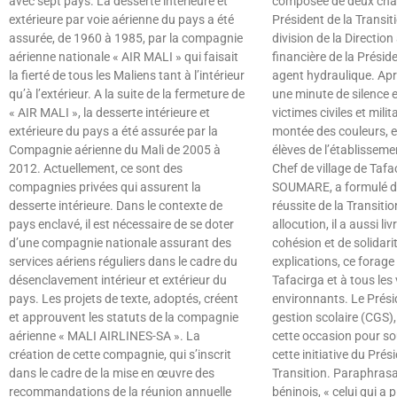
avec sept pays. La desserte intérieure et
composée de deux cha
extérieure par voie aérienne du pays a été
Président de la Transit
assurée, de 1960 à 1985, par la compagnie
division de la Direction
aérienne nationale « AIR MALI » qui faisait
financière de la Présid
la fierté de tous les Maliens tant à l’intérieur
agent hydraulique. Apr
qu’à l’extérieur. A la suite de la fermeture de
une minute de silence 
« AIR MALI », la desserte intérieure et
victimes civiles et milit
extérieure du pays a été assurée par la
montée des couleurs, e
Compagnie aérienne du Mali de 2005 à
élèves de l’établissemen
2012. Actuellement, ce sont des
Chef de village de Tafac
compagnies privées qui assurent la
SOUMARE, a formulé de
desserte intérieure. Dans le contexte de
réussite de la Transiti
pays enclavé, il est nécessaire de se doter
allocution, il a aussi l
d’une compagnie nationale assurant des
cohésion et de solidari
services aériens réguliers dans le cadre du
explications, ce forage
désenclavement intérieur et extérieur du
Tafacirga et à tous les 
pays. Les projets de texte, adoptés, créent
environnants. Le Prési
et approuvent les statuts de la compagnie
gestion scolaire (CGS),
aérienne « MALI AIRLINES-SA ». La
cette occasion pour sou
création de cette compagnie, qui s’inscrit
cette initiative du Prés
dans le cadre de la mise en œuvre des
Transition. Paraphrasa
recommandations de la réunion annuelle
béninois, « celui qui a 