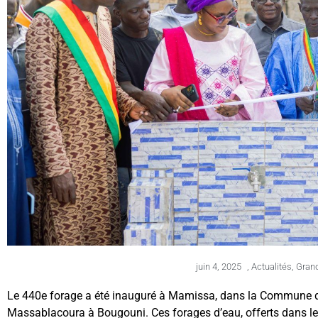
juin 4, 2025
,
Actualités
,
Gran
Le 440e forage a été inauguré à Mamissa, dans la Commune de
Massablacoura à Bougouni. Ces forages d’eau, offerts dans le 