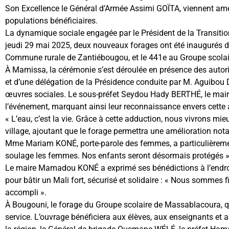
Son Excellence le Général d’Armée Assimi GOÏTA, viennent amél
populations bénéficiaires.
La dynamique sociale engagée par le Président de la Transitio
jeudi 29 mai 2025, deux nouveaux forages ont été inaugurés d
Commune rurale de Zantiébougou, et le 441e au Groupe scolai
À Mamissa, la cérémonie s’est déroulée en présence des autorit
et d’une délégation de la Présidence conduite par M. Aguibou 
œuvres sociales. Le sous-préfet Seydou Hady BERTHÉ, le mai
l’événement, marquant ainsi leur reconnaissance envers cette a
« L’eau, c’est la vie. Grâce à cette adduction, nous vivrons mi
village, ajoutant que le forage permettra une amélioration notab
Mme Mariam KONÉ, porte-parole des femmes, a particulièrement
soulage les femmes. Nos enfants seront désormais protégés »
Le maire Mamadou KONÉ a exprimé ses bénédictions à l’endroit 
pour bâtir un Mali fort, sécurisé et solidaire : « Nous sommes f
accompli ».
À Bougouni, le forage du Groupe scolaire de Massablacoura, qu
service. L’ouvrage bénéficiera aux élèves, aux enseignants et 