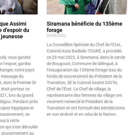
ique Assimi
Siramana bénéficie du 135ème
 d’espoir du
forage
23/05/2022
a jeunesse
La Conseillère Spéciale du Chef de l’Etat,
Colonel Assa Badiallo TOURÉ, a procédé,
icile, vous gardez
ce 23 mai 2022, à Siramana, dans le cercle
e l’espoir, gardez
de Bougouni, Commune de Sélingué, à
 changer, notre pays
l’inauguration du 135ème forage issu du
 ce message du
fonds de souveraineté du Président de la
, dont le Premier Dr
Transition, SE le Colonel Assimi GOITA,
était porteur ce
Chef de l’État. Le Chef de village, la
21, lors du grand
représentante des femmes du village ont
 Ségou. Pendant près
vivement remercié le Président de la
quipes hippiques et
Transition et ont formulé des bénédictions
 massivement, se
en son endroit et en celui de la Nation.
us à cette
Lire »
on qui s’est déroulée
u gouvernement au