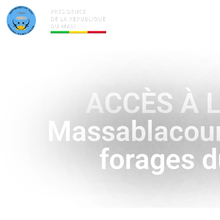
ACTUALITÉS
LA PRÉSID
ACCÈS À L
Massablacour
forages d