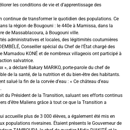
iorer les conditions de vie et d’apprentissage des
n continue de transformer le quotidien des populations. Ce
ans la région de Bougouni : le 440e à Mamissa, dans la
re de Massablacoura, à Bougouni ville.
és administratives et locales, des légitimités coutumières
DEMBÉLÉ, Conseiller spécial du Chef de l’État chargé des
re Mamadou KONÉ et de nombreux villageois ont participé à
ction salvatrice.
eux », a déclaré Bakary MARIKO, porte-parole du chef de
le de la santé, de la nutrition et du bien-être des habitants.
 salué la fin de la corvée d’eau : « Ce château d’eau
.
du Président de la Transition, saluant ses efforts continus
iers d’être Maliens grâce à tout ce que la Transition a
i accueille plus de 3 000 élèves, a également été mis en
aux populations riveraines. Étaient présents le Gouverneur de