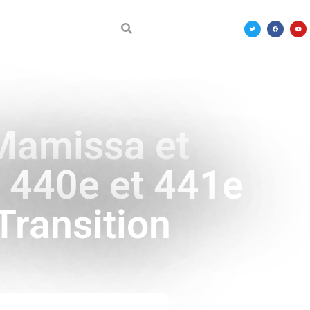
DÉCOUVRIR LE MALI
Mamissa et
 440e et 441e
Transition