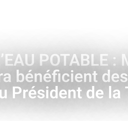
ENCE
HISTOIRE & SYMBOLES
A L’INTERNATIONAL
’EAU POTABLE : 
a bénéficient des
u Président de la 