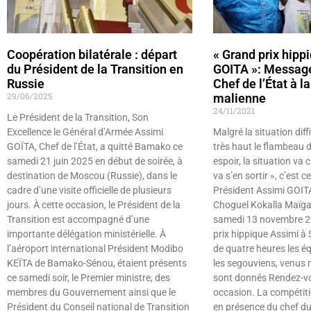
Coopération bilatérale : départ
« Grand prix hipp
du Président de la Transition en
GOITA »: Message
Russie
Chef de l’État à l
29/06/2025
malienne
24/11/2021
Le Président de la Transition, Son
Excellence le Général d’Armée Assimi
Malgré la situation diff
GOÏTA, Chef de l’État, a quitté Bamako ce
très haut le flambeau d
samedi 21 juin 2025 en début de soirée, à
espoir, la situation va
destination de Moscou (Russie), dans le
va s’en sortir », c’est
cadre d’une visite officielle de plusieurs
Président Assimi GOITA
jours. À cette occasion, le Président de la
Choguel Kokalla Maïga 
Transition est accompagné d’une
samedi 13 novembre 20
importante délégation ministérielle. À
prix hippique Assimi à
l’aéroport international Président Modibo
de quatre heures les é
KEÏTA de Bamako-Sénou, étaient présents
les segouviens, venus
ce samedi soir, le Premier ministre, des
sont donnés Rendez-vo
membres du Gouvernement ainsi que le
occasion. La compétiti
Président du Conseil national de Transition
en présence du chef d