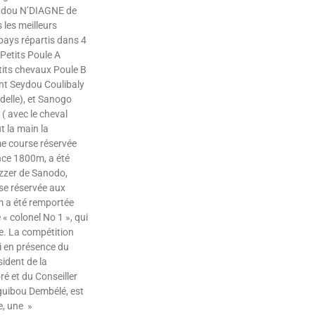
dou N’DIAGNE de
 les meilleurs
pays répartis dans 4
 Petits Poule A
tits chevaux Poule B
nt Seydou Coulibaly
delle), et Sanogo
( avec le cheval
 la main la
e course réservée
nce 1800m, a été
zzer de Sanodo,
se réservée aux
 a été remportée
« colonel No 1 », qui
ce. La compétition
i en présence du
ident de la
é et du Conseiller
guibou Dembélé, est
e, une »