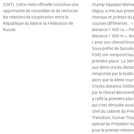
(CNT). Cette visite officielle constitue une
champ hippique Mama
opportunité de consolider et de renforcer
Ségou, a mis aux prises
les relations de coopération entre la
chevaux et jockeys du 
République du Mali et la Fédération de
courses différentes : »
Russie.
distance 1.600 m, « Pe
distance 1.600 m », do
Lire »
( avec son cheval hiron
Sous-préfet de Sanodo 
FGR) ont remporté haut
première place. La 3èm
aux démi-cracks dista
remportée par le buldo
alors que la 4ème cour
Cracks distance 2000m
par le cheval dénommé 
a raflé la première pla
qui s’est déroulée auss
chef du cabinet du Prés
Transition, Oumar Traor
spécial du Président A
pour le premier ministr