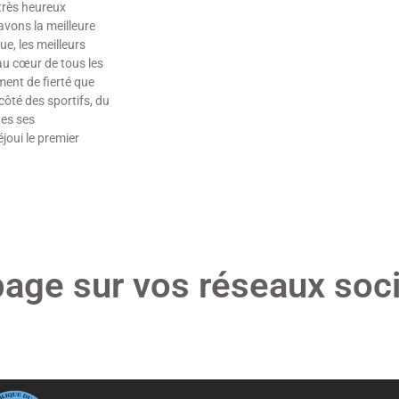
 très heureux
vons la meilleure
ue, les meilleurs
au cœur de tous les
ment de fierté que
ôté des sportifs, du
tes ses
joui le premier
page sur vos réseaux soci