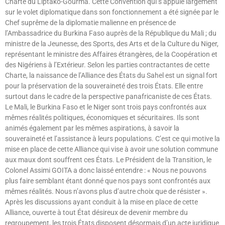
Charte du Liptako-Gourma. Cette Convention qui s’appuie largement
sur le volet diplomatique dans son fonctionnement a été signée par le
Chef suprême de la diplomatie malienne en présence de
l’Ambassadrice du Burkina Faso auprès de la République du Mali ; du
ministre de la Jeunesse, des Sports, des Arts et de la Culture du Niger,
représentant le ministre des Affaires étrangères, de la Coopération et
des Nigériens à l’Extérieur. Selon les parties contractantes de cette
Charte, la naissance de l’Alliance des États du Sahel est un signal fort
pour la préservation de la souveraineté des trois États. Elle entre
surtout dans le cadre de la perspective panafricaniste de ces États.
Le Mali, le Burkina Faso et le Niger sont trois pays confrontés aux
mêmes réalités politiques, économiques et sécuritaires. Ils sont
animés également par les mêmes aspirations, à savoir la
souveraineté et l’assistance à leurs populations. C’est ce qui motive la
mise en place de cette Alliance qui vise à avoir une solution commune
aux maux dont souffrent ces États. Le Président de la Transition, le
Colonel Assimi GOITA a donc laissé entendre : « Nous ne pouvons
plus faire semblant étant donné que nos pays sont confrontés aux
mêmes réalités. Nous n’avons plus d’autre choix que de résister ».
Après les discussions ayant conduit à la mise en place de cette
Alliance, ouverte à tout État désireux de devenir membre du
regroupement, les trois États disposent désormais d’un acte juridique