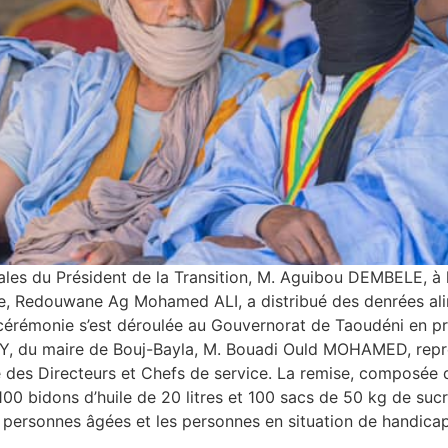
ales du Président de la Transition, M. Aguibou DEMBELE, à 
ire, Redouwane Ag Mohamed ALI, a distribué des denrées al
 cérémonie s’est déroulée au Gouvernorat de Taoudéni en p
Y, du maire de Bouj-Bayla, M. Bouadi Ould MOHAMED, représ
 des Directeurs et Chefs de service. La remise, composée 
 100 bidons d’huile de 20 litres et 100 sacs de 50 kg de su
es personnes âgées et les personnes en situation de handicap