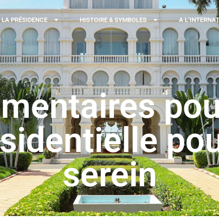
LA PRÉSIDENCE
HISTOIRE & SYMBOLES
A L’INTERNA
limentaires po
résidentielle 
serein