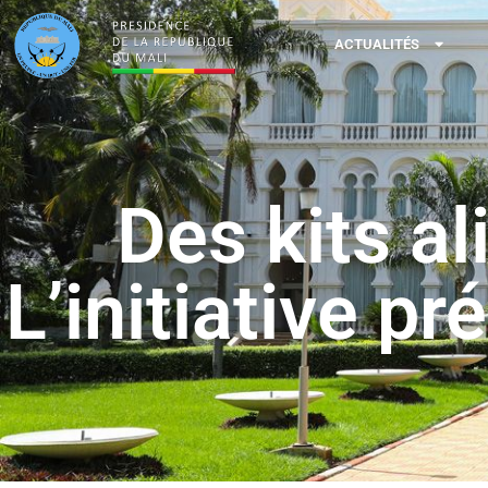
ACTUALITÉS
Des kits a
L’initiative p