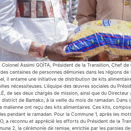
 Colonel Assimi GOÏTA, Président de la Transition, Chef de 
 des centaines de personnes démunies dans les régions de K
 il entame une initiative de distribution de kits alimentai
milles nécessiteuses. L’équipe des œuvres sociales du Prés
 de ses deux chargés de mission, ainsi que du Directeur ad
district de Bamako, à la veille du mois de ramadan. Dans c
 malienne ont reçu des kits alimentaires. Ces kits, composés
amilles pendant le ramadan. Pour la Commune 1, après les mo
 a reconnu et apprécié les efforts du Président de la Trans
mmune 2, la cérémonie de remise, enrichie par les paroles 