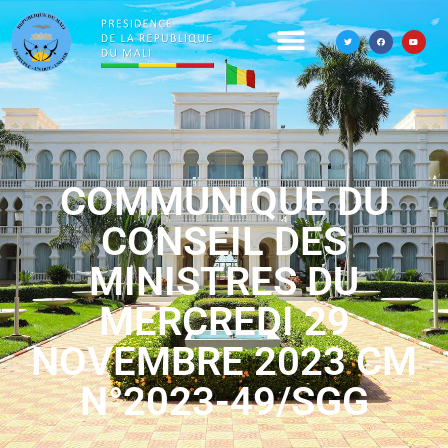
COMMUNIQUE DU
CONSEIL DES
MINISTRES DU
MERCREDI 29
NOVEMBRE 2023 CM
N°2023-49/SGG