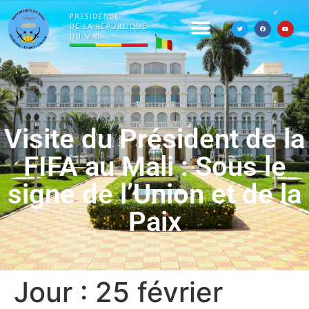
Visite du Président de la
FIFA au Mali : Sous le
signe de l’Union et de la
Paix
Jour :
25 février