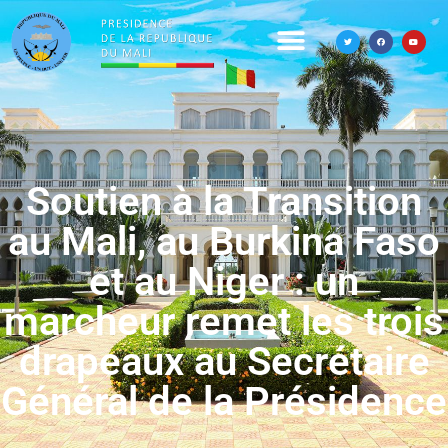
Soutien à la Transition
au Mali, au Burkina Faso
et au Niger : un
marcheur remet les trois
drapeaux au Secrétaire
Général de la Présidence