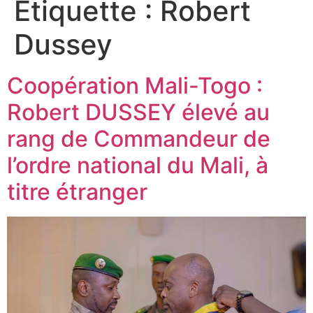
Étiquette :
Robert
Dussey
Coopération Mali-Togo :
Robert DUSSEY élevé au
rang de Commandeur de
l’ordre national du Mali, à
titre étranger