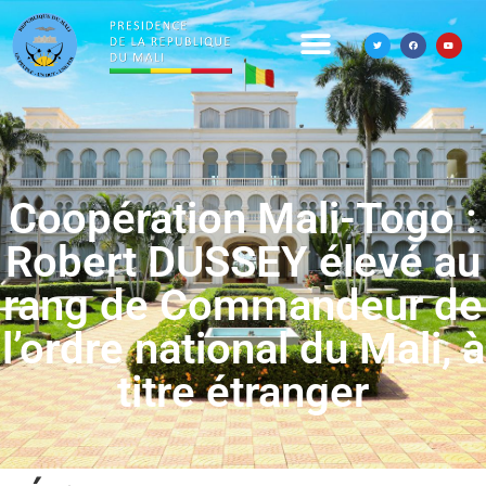
Coopération Mali-Togo :
Robert DUSSEY élevé au
rang de Commandeur de
l’ordre national du Mali, à
titre étranger