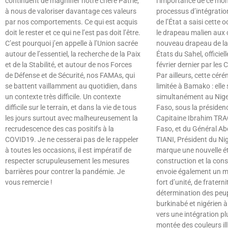
continuent de magnifier notre chère Patrie,
l’importance de ce mo
à nous de valoriser davantage ces valeurs
processus d’intégratio
par nos comportements. Ce qui est acquis
de l’État a saisi cette 
doit le rester et ce qui ne l’est pas doit l’être.
le drapeau malien aux 
C’est pourquoi j’en appelle à l’Union sacrée
nouveau drapeau de la
autour de l’essentiel, la recherche de la Paix
États du Sahel, officie
et de la Stabilité, et autour de nos Forces
février dernier par les 
de Défense et de Sécurité, nos FAMAs, qui
Par ailleurs, cette cér
se battent vaillamment au quotidien, dans
limitée à Bamako : elle 
un contexte très difficile. Un contexte
simultanément au Nige
difficile sur le terrain, et dans la vie de tous
Faso, sous la présiden
les jours surtout avec malheureusement la
Capitaine Ibrahim TRA
recrudescence des cas positifs à la
Faso, et du Général 
COVID19. Je ne cesserai pas de le rappeler
TIANI, Président du Nig
à toutes les occasions, il est impératif de
marque une nouvelle é
respecter scrupuleusement les mesures
construction et la conso
barrières pour contrer la pandémie. Je
envoie également un 
vous remercie !
fort d’unité, de fraterni
détermination des peup
Lire »
burkinabé et nigérien 
vers une intégration p
montée des couleurs ill