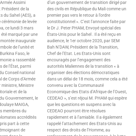
d’Armée Assimi
d’un gouvernement de transition dirigé par
t Président de la
des civils en République du Mali comme un
s du Sahel (AES), a
premier pas vers le retour à l’ordre
le cérémonie de levée
constitutionnel ». C’est l’annonce faite par
a, ce lundi 3 mars
le Dr J. Peter PHAM, Envoyé spécial des
 été marqué par une
États-Unis pour le Sahel . Il a été reçu en
a montée inaugurale
audience, le 1er octobre 2020, par SEM
mbole de l’unité et
Bah N’DAW, Président de la Transition,
e Burkina Faso, le
Chef de l’Etat. Les Etats-Unis sont
rémonie a rassemblé
encouragés par l’engagement des
 de l’État, parmi
autorités Maliennes de la transition « à
 du Conseil national
organiser des élections démocratiques
al de Corps d’Armée
dans un délai de 18 mois, comme cela a été
 ministre, Ministre
convenu avec la Communauté
toriale et de la
Economique des Etats d’Afrique de l’Ouest,
 du Gouvernement, le
CEDEAO », s’est réjoui M. PHAM qui espère
bdoulaye MAIGA,
que les questions en suspens avec la
des membres du
CEDEAO pourront être résolues
lomates accrédités
rapidement et à l’amiable. Il a également
ris part à cette
rappelé l’attachement des Etats-Unis au
témoignant de
respect des droits de l’Homme, au