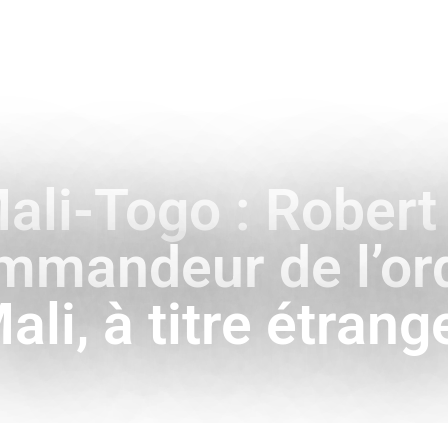
ENCE
HISTOIRE & SYMBOLES
A L’INTERNATIONAL
ali-Togo : Rober
mmandeur de l’ord
ali, à titre étrang