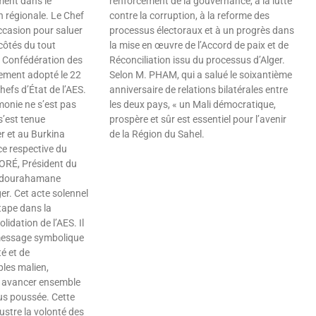
ment dans le
renforcement de la gouvernance, à la lutte
n régionale. Le Chef
contre la corruption, à la reforme des
occasion pour saluer
processus électoraux et à un progrès dans
côtés du tout
la mise en œuvre de l’Accord de paix et de
 Confédération des
Réconciliation issu du processus d’Alger.
llement adopté le 22
Selon M. PHAM, qui a salué le soixantième
Chefs d’État de l’AES.
anniversaire de relations bilatérales entre
émonie ne s’est pas
les deux pays, « un Mali démocratique,
s’est tenue
prospère et sûr est essentiel pour l’avenir
r et au Burkina
de la Région du Sahel.
ce respective du
Lire »
ORÉ, Président du
Abdourahamane
er. Cet acte solennel
tape dans la
lidation de l’AES. Il
message symbolique
té et de
les malien,
à avancer ensemble
lus poussée. Cette
ustre la volonté des