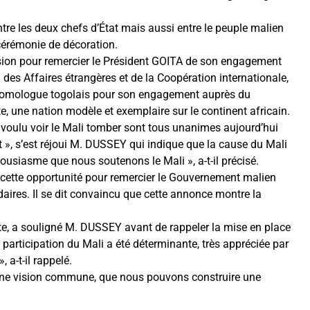
tre les deux chefs d’État mais aussi entre le peuple malien
 cérémonie de décoration.
casion pour remercier le Président GOITA de son engagement
 des Affaires étrangères et de la Coopération internationale,
homologue togolais pour son engagement auprès du
e, une nation modèle et exemplaire sur le continent africain.
nt voulu voir le Mali tomber sont tous unanimes aujourd’hui
t », s’est réjoui M. DUSSEY qui indique que la cause du Mali
usiasme que nous soutenons le Mali », a-t-il précisé.
i cette opportunité pour remercier le Gouvernement malien
aires. Il se dit convaincu que cette annonce montre la
nte, a souligné M. DUSSEY avant de rappeler la mise en place
a participation du Mali a été déterminante, très appréciée par
 a-t-il rappelé.
une vision commune, que nous pouvons construire une