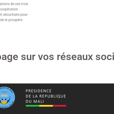
ations de ces trois
 coopération
t sécuritaire pour
le et prospère.
page sur vos réseaux soci