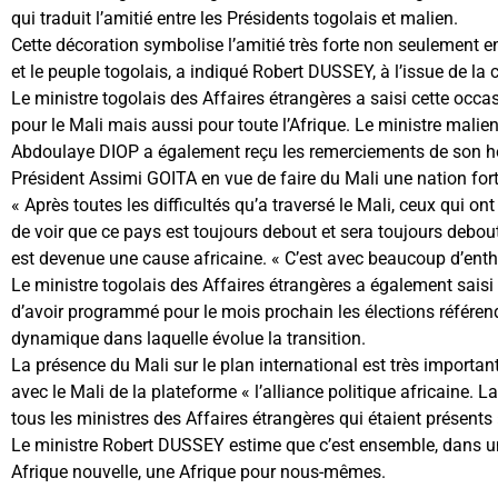
qui traduit l’amitié entre les Présidents togolais et malien.
Cette décoration symbolise l’amitié très forte non seulement en
et le peuple togolais, a indiqué Robert DUSSEY, à l’issue de la
Le ministre togolais des Affaires étrangères a saisi cette oc
pour le Mali mais aussi pour toute l’Afrique. Le ministre malien
Abdoulaye DIOP a également reçu les remerciements de son 
Président Assimi GOITA en vue de faire du Mali une nation fort
« Après toutes les difficultés qu’a traversé le Mali, ceux qui o
de voir que ce pays est toujours debout et sera toujours debou
est devenue une cause africaine. « C’est avec beaucoup d’entho
Le ministre togolais des Affaires étrangères a également sais
d’avoir programmé pour le mois prochain les élections référend
dynamique dans laquelle évolue la transition.
La présence du Mali sur le plan international est très importa
avec le Mali de la plateforme « l’alliance politique africaine. L
tous les ministres des Affaires étrangères qui étaient présents »,
Le ministre Robert DUSSEY estime que c’est ensemble, dans 
Afrique nouvelle, une Afrique pour nous-mêmes.