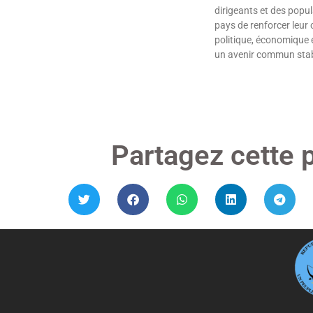
dirigeants et des popul
pays de renforcer leur
politique, économique e
un avenir commun stab
Lire »
Partagez cette 