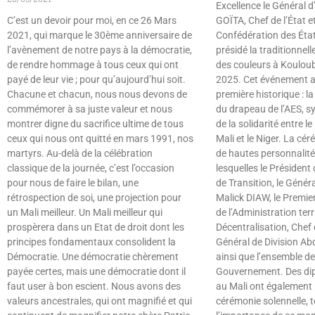
Excellence le Général 
C’est un devoir pour moi, en ce 26 Mars
GOÏTA, Chef de l’État e
2021, qui marque le 30ème anniversaire de
Confédération des État
l’avènement de notre pays à la démocratie,
présidé la traditionnel
de rendre hommage à tous ceux qui ont
des couleurs à Kouloub
payé de leur vie ; pour qu’aujourd’hui soit.
2025. Cet événement a
Chacune et chacun, nous nous devons de
première historique : l
commémorer à sa juste valeur et nous
du drapeau de l’AES, sy
montrer digne du sacrifice ultime de tous
de la solidarité entre l
ceux qui nous ont quitté en mars 1991, nos
Mali et le Niger. La cé
martyrs. Au-delà de la célébration
de hautes personnalités
classique de la journée, c’est l’occasion
lesquelles le Président
pour nous de faire le bilan, une
de Transition, le Génér
rétrospection de soi, une projection pour
Malick DIAW, le Premier
un Mali meilleur. Un Mali meilleur qui
de l’Administration terri
prospèrera dans un Etat de droit dont les
Décentralisation, Chef
principes fondamentaux consolident la
Général de Division A
Démocratie. Une démocratie chèrement
ainsi que l’ensemble 
payée certes, mais une démocratie dont il
Gouvernement. Des dip
faut user à bon escient. Nous avons des
au Mali ont également p
valeurs ancestrales, qui ont magnifié et qui
cérémonie solennelle, 