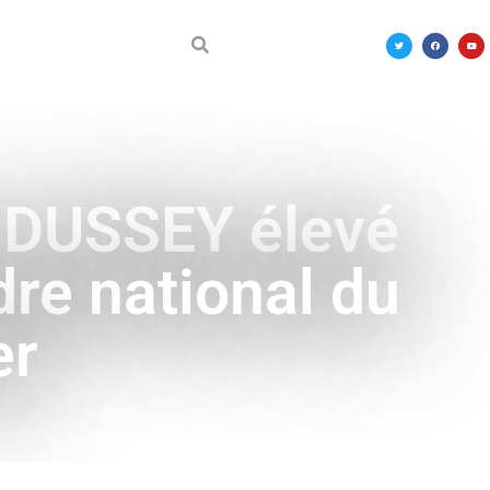
DÉCOUVRIR LE MALI
t DUSSEY élevé
re national du
er