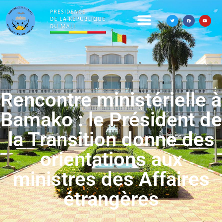
Rencontre ministérielle à
Bamako : le Président de
la Transition donne des
orientations aux
ministres des Affaires
étrangères