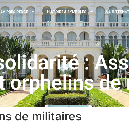
LA PRÉSIDENCE
HISTOIRE & SYMBOLES
A L’INTERNA
solidarité : As
 orphelins de 
ns de militaires