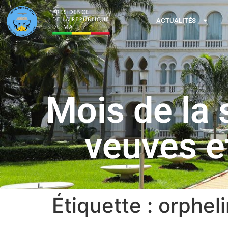
ACTUALITÉS
Mois de la 
veuves et
Étiquette :
orpheli