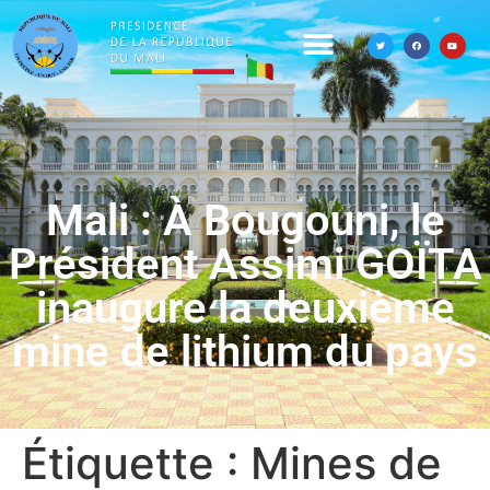
Mali : À Bougouni, le
Président Assimi GOÏTA
inaugure la deuxième
mine de lithium du pays
Étiquette :
Mines de