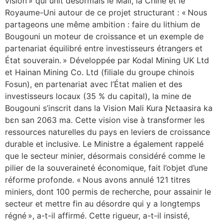
vision » qui unit désormais le Mali, la Chine et le
Royaume-Uni autour de ce projet structurant : « Nous
partageons une même ambition : faire du lithium de
Bougouni un moteur de croissance et un exemple de
partenariat équilibré entre investisseurs étrangers et
État souverain. » Développée par Kodal Mining UK Ltd
et Hainan Mining Co. Ltd (filiale du groupe chinois
Fosun), en partenariat avec l’État malien et des
investisseurs locaux (35 % du capital), la mine de
Bougouni s’inscrit dans la Vision Mali Kura Ɲɛtaasira ka
bɛn san 2063 ma. Cette vision vise à transformer les
ressources naturelles du pays en leviers de croissance
durable et inclusive. Le Ministre a également rappelé
que le secteur minier, désormais considéré comme le
pilier de la souveraineté économique, fait l’objet d’une
réforme profonde. « Nous avons annulé 121 titres
miniers, dont 100 permis de recherche, pour assainir le
secteur et mettre fin au désordre qui y a longtemps
régné », a-t-il affirmé. Cette rigueur, a-t-il insisté,