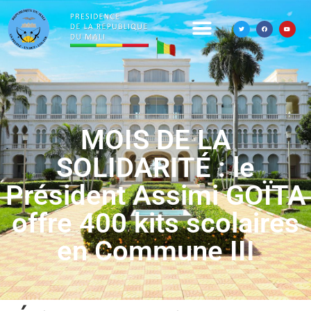
MOIS DE LA
SOLIDARITÉ : le
Président Assimi GOÏTA
offre 400 kits scolaires
en Commune III