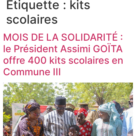
Étiquette :
kits
scolaires
MOIS DE LA SOLIDARITÉ :
le Président Assimi GOÏTA
offre 400 kits scolaires en
Commune III