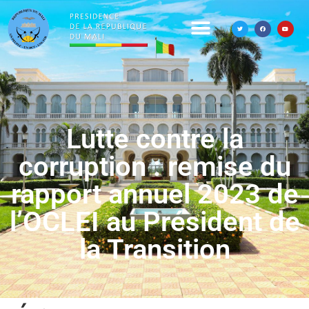
Lutte contre la
corruption : remise du
rapport annuel 2023 de
l’OCLEI au Président de
la Transition