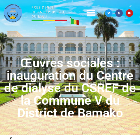
Œuvres sociales :
inauguration du Centre
de dialyse du CSREF de
la Commune V du
District de Bamako