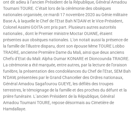
ont dit adieu à l’ancien Président de la République, Général Amadou
Toumani TOURE. C’était lors de la cérémonie des obsèques
nationales organisée, ce mardi 17 novembre 2020 au Génie militaire
Base A, à laquelle le Chef de l’Etat Bah N’DAW et le Vice-Président,
Colonel Assimi GOITA ont pris part. Plusieurs autres autorités
nationales , dont le Premier ministre Moctar OUANE, étaient
présentes aux obsèques nationales. L’on notait aussi la présence de
la famille de l’illustre disparu, dont son épouse Mme TOURE Lobbo
TRAORE, ancienne Première Dame du Mali, ainsi que deux anciens
Chefs d’Etat du Mali: Alpha Oumar KONARE et Dioncounda TRAORE.
La cérémonie a été marquée, entre autres, par la lecture de l’oraison
funèbre, la présentation des condoléances du Chef de l’Etat, SEM Bah
N’DAW, présentées par le Grand Chancelier des Ordres nationaux,
Général Amadou Sagafourou GUEYE, les défilés des troupes
terrestres, le témoignage de la famille et des proches du défunt et la
prière funéraire. L’ancien Président de la République, Général
Amadou Toumani TOURE, repose désormais au Cimetière de
Hamdallaye.
Lire »