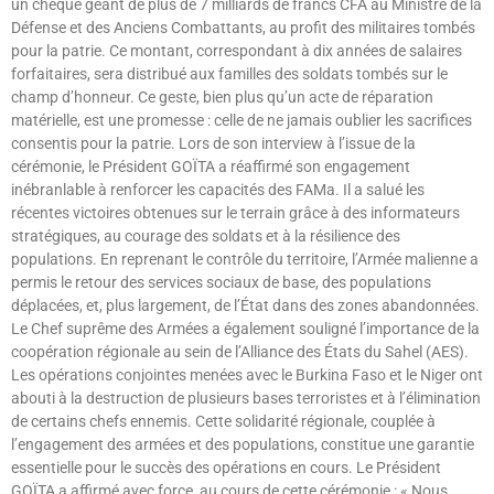
un chèque géant de plus de 7 milliards de francs CFA au Ministre de la
Défense et des Anciens Combattants, au profit des militaires tombés
pour la patrie. Ce montant, correspondant à dix années de salaires
forfaitaires, sera distribué aux familles des soldats tombés sur le
champ d’honneur. Ce geste, bien plus qu’un acte de réparation
matérielle, est une promesse : celle de ne jamais oublier les sacrifices
consentis pour la patrie. Lors de son interview à l’issue de la
cérémonie, le Président GOÏTA a réaffirmé son engagement
inébranlable à renforcer les capacités des FAMa. Il a salué les
récentes victoires obtenues sur le terrain grâce à des informateurs
stratégiques, au courage des soldats et à la résilience des
populations. En reprenant le contrôle du territoire, l’Armée malienne a
permis le retour des services sociaux de base, des populations
déplacées, et, plus largement, de l’État dans des zones abandonnées.
Le Chef suprême des Armées a également souligné l’importance de la
coopération régionale au sein de l’Alliance des États du Sahel (AES).
Les opérations conjointes menées avec le Burkina Faso et le Niger ont
abouti à la destruction de plusieurs bases terroristes et à l’élimination
de certains chefs ennemis. Cette solidarité régionale, couplée à
l’engagement des armées et des populations, constitue une garantie
essentielle pour le succès des opérations en cours. Le Président
GOÏTA a affirmé avec force, au cours de cette cérémonie : « Nous