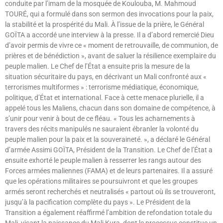
conduite par l’imam de la mosquée de Koulouba, M. Mahmoud
TOURÉ, qui a formulé dans son sermon des invocations pour la paix,
la stabilité et la prospérité du Mali. À l’issue de la prière, le Général
GOÏTA a accordé une interview à la presse. Il a d’abord remercié Dieu
d’avoir permis de vivre ce « moment de retrouvaille, de communion, de
prières et de bénédiction », avant de saluer la résilience exemplaire du
peuple malien. Le Chef de l’État a ensuite pris la mesure de la
situation sécuritaire du pays, en décrivant un Mali confronté aux «
terrorismes multiformes » : terrorisme médiatique, économique,
politique, d’État et international. Face à cette menace plurielle, il a
appelé tous les Maliens, chacun dans son domaine de compétence, à
s’unir pour venir à bout de ce fléau. « Tous les acharnements à
travers des récits manipulés ne sauraient ébranler la volonté du
peuple malien pour la paix et la souveraineté. », a déclaré le Général
d’armée Assimi GOÏTA, Président de la Transition. Le Chef de l’État a
ensuite exhorté le peuple malien à resserrer les rangs autour des
Forces armées maliennes (FAMA) et de leurs partenaires. Il a assuré
que les opérations militaires se poursuivront et que les groupes
armés seront recherchés et neutralisés « partout où ils se trouveront,
jusqu’à la pacification complète du pays ». Le Président de la
Transition a également réaffirmé l’ambition de refondation totale du
Mali, visant la naissance du Mali Kura, dont le processus constitue un