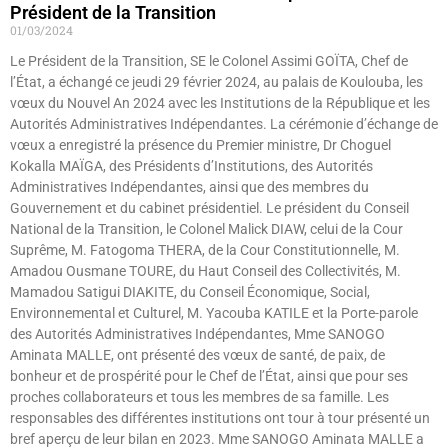
Président de la Transition
01/03/2024
Le Président de la Transition, SE le Colonel Assimi GOÏTA, Chef de
l’État, a échangé ce jeudi 29 février 2024, au palais de Koulouba, les
vœux du Nouvel An 2024 avec les Institutions de la République et les
Autorités Administratives Indépendantes. La cérémonie d’échange de
vœux a enregistré la présence du Premier ministre, Dr Choguel
Kokalla MAÏGA, des Présidents d’Institutions, des Autorités
Administratives Indépendantes, ainsi que des membres du
Gouvernement et du cabinet présidentiel. Le président du Conseil
National de la Transition, le Colonel Malick DIAW, celui de la Cour
Suprême, M. Fatogoma THERA, de la Cour Constitutionnelle, M.
Amadou Ousmane TOURE, du Haut Conseil des Collectivités, M.
Mamadou Satigui DIAKITE, du Conseil Économique, Social,
Environnemental et Culturel, M. Yacouba KATILE et la Porte-parole
des Autorités Administratives Indépendantes, Mme SANOGO
Aminata MALLE, ont présenté des vœux de santé, de paix, de
bonheur et de prospérité pour le Chef de l’État, ainsi que pour ses
proches collaborateurs et tous les membres de sa famille. Les
responsables des différentes institutions ont tour à tour présenté un
bref aperçu de leur bilan en 2023. Mme SANOGO Aminata MALLE a