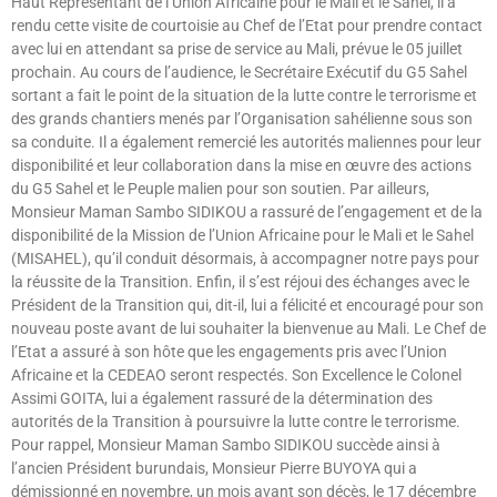
Haut Représentant de l’Union Africaine pour le Mali et le Sahel, il a
rendu cette visite de courtoisie au Chef de l’Etat pour prendre contact
avec lui en attendant sa prise de service au Mali, prévue le 05 juillet
prochain. Au cours de l’audience, le Secrétaire Exécutif du G5 Sahel
sortant a fait le point de la situation de la lutte contre le terrorisme et
des grands chantiers menés par l’Organisation sahélienne sous son
sa conduite. Il a également remercié les autorités maliennes pour leur
disponibilité et leur collaboration dans la mise en œuvre des actions
du G5 Sahel et le Peuple malien pour son soutien. Par ailleurs,
Monsieur Maman Sambo SIDIKOU a rassuré de l’engagement et de la
disponibilité de la Mission de l’Union Africaine pour le Mali et le Sahel
(MISAHEL), qu’il conduit désormais, à accompagner notre pays pour
la réussite de la Transition. Enfin, il s’est réjoui des échanges avec le
Président de la Transition qui, dit-il, lui a félicité et encouragé pour son
nouveau poste avant de lui souhaiter la bienvenue au Mali. Le Chef de
l’Etat a assuré à son hôte que les engagements pris avec l’Union
Africaine et la CEDEAO seront respectés. Son Excellence le Colonel
Assimi GOITA, lui a également rassuré de la détermination des
autorités de la Transition à poursuivre la lutte contre le terrorisme.
Pour rappel, Monsieur Maman Sambo SIDIKOU succède ainsi à
l’ancien Président burundais, Monsieur Pierre BUYOYA qui a
démissionné en novembre, un mois avant son décès, le 17 décembre