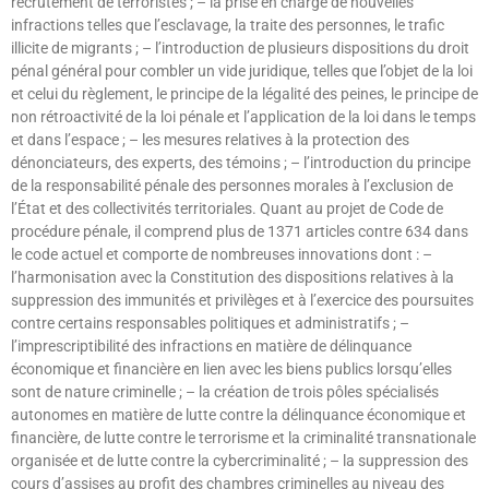
recrutement de terroristes ; – la prise en charge de nouvelles
infractions telles que l’esclavage, la traite des personnes, le trafic
illicite de migrants ; – l’introduction de plusieurs dispositions du droit
pénal général pour combler un vide juridique, telles que l’objet de la loi
et celui du règlement, le principe de la légalité des peines, le principe de
non rétroactivité de la loi pénale et l’application de la loi dans le temps
et dans l’espace ; – les mesures relatives à la protection des
dénonciateurs, des experts, des témoins ; – l’introduction du principe
de la responsabilité pénale des personnes morales à l’exclusion de
l’État et des collectivités territoriales. Quant au projet de Code de
procédure pénale, il comprend plus de 1371 articles contre 634 dans
le code actuel et comporte de nombreuses innovations dont : –
l’harmonisation avec la Constitution des dispositions relatives à la
suppression des immunités et privilèges et à l’exercice des poursuites
contre certains responsables politiques et administratifs ; –
l’imprescriptibilité des infractions en matière de délinquance
économique et financière en lien avec les biens publics lorsqu’elles
sont de nature criminelle ; – la création de trois pôles spécialisés
autonomes en matière de lutte contre la délinquance économique et
financière, de lutte contre le terrorisme et la criminalité transnationale
organisée et de lutte contre la cybercriminalité ; – la suppression des
cours d’assises au profit des chambres criminelles au niveau des