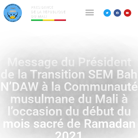
Message du Président
de la Transition SEM Bah
N’DAW à la Communauté
musulmane du Mali à
l’occasion du début du
mois sacré de Ramadan
2021