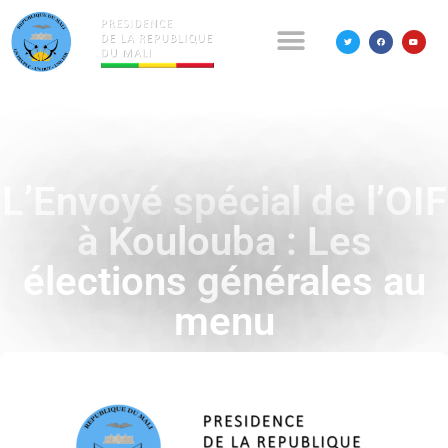
L’Envoyé spécial de l’OIF
à Koulouba : Les
élections générales au
menu