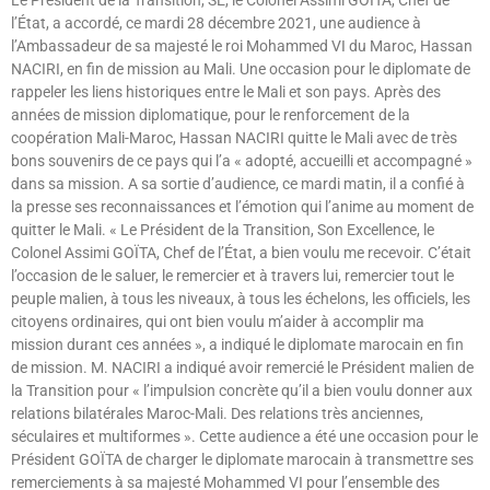
Le Président de la Transition, SE, le Colonel Assimi GOÏTA, Chef de
l’État, a accordé, ce mardi 28 décembre 2021, une audience à
l’Ambassadeur de sa majesté le roi Mohammed VI du Maroc, Hassan
NACIRI, en fin de mission au Mali. Une occasion pour le diplomate de
rappeler les liens historiques entre le Mali et son pays. Après des
années de mission diplomatique, pour le renforcement de la
coopération Mali-Maroc, Hassan NACIRI quitte le Mali avec de très
bons souvenirs de ce pays qui l’a « adopté, accueilli et accompagné »
dans sa mission. A sa sortie d’audience, ce mardi matin, il a confié à
la presse ses reconnaissances et l’émotion qui l’anime au moment de
quitter le Mali. « Le Président de la Transition, Son Excellence, le
Colonel Assimi GOÏTA, Chef de l’État, a bien voulu me recevoir. C’était
l’occasion de le saluer, le remercier et à travers lui, remercier tout le
peuple malien, à tous les niveaux, à tous les échelons, les officiels, les
citoyens ordinaires, qui ont bien voulu m’aider à accomplir ma
mission durant ces années », a indiqué le diplomate marocain en fin
de mission. M. NACIRI a indiqué avoir remercié le Président malien de
la Transition pour « l’impulsion concrète qu’il a bien voulu donner aux
relations bilatérales Maroc-Mali. Des relations très anciennes,
séculaires et multiformes ». Cette audience a été une occasion pour le
Président GOÏTA de charger le diplomate marocain à transmettre ses
remerciements à sa majesté Mohammed VI pour l’ensemble des