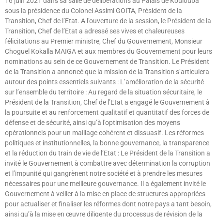
16 juin 2021 dans sa salle de délibérations au Palais de Koulouba
sous la présidence du Colonel Assimi GOITA, Président de la
Transition, Chef de l’Etat. A l’ouverture de la session, le Président de la
Transition, Chef de l’Etat a adressé ses vives et chaleureuses
félicitations au Premier ministre, Chef du Gouvernement, Monsieur
Choguel Kokalla MAIGA et aux membres du Gouvernement pour leurs
nominations au sein de ce Gouvernement de Transition. Le Président
de la Transition a annoncé que la mission de la Transition s’articulera
autour des points essentiels suivants : L’amélioration de la sécurité
sur l’ensemble du territoire : Au regard de la situation sécuritaire, le
Président de la Transition, Chef de l’Etat a engagé le Gouvernement à
la poursuite et au renforcement qualitatif et quantitatif des forces de
défense et de sécurité, ainsi qu’à l’optimisation des moyens
opérationnels pour un maillage cohérent et dissuasif. Les réformes
politiques et institutionnelles, la bonne gouvernance, la transparence
et la réduction du train de vie de l’Etat : Le Président de la Transition a
invité le Gouvernement à combattre avec détermination la corruption
et l’impunité qui gangrènent notre société et à prendre les mesures
nécessaires pour une meilleure gouvernance. Il a également invité le
Gouvernement à veiller à la mise en place de structures appropriées
pour actualiser et finaliser les réformes dont notre pays a tant besoin,
ainsi qu’à la mise en œuvre diligente du processus de révision de la