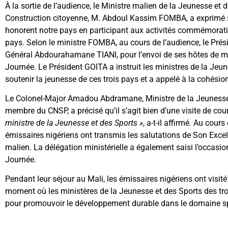
À la sortie de l’audience, le Ministre malien de la Jeunesse et d
Construction citoyenne, M. Abdoul Kassim FOMBA, a exprimé s
honorent notre pays en participant aux activités commémorat
pays. Selon le ministre FOMBA, au cours de l’audience, le Prés
Général Abdourahamane TIANI, pour l’envoi de ses hôtes de 
Journée. Le Président GOITA a instruit les ministres de la Jeun
soutenir la jeunesse de ces trois pays et a appelé à la cohési
Le Colonel-Major Amadou Abdramane, Ministre de la Jeunesse, d
membre du CNSP, a précisé qu’il s’agit bien d’une visite de cou
ministre de la Jeunesse et des Sports »
, a-t-il affirmé. Au cour
émissaires nigériens ont transmis les salutations de Son Ex
malien. La délégation ministérielle a également saisi l’occasion
Journée.
Pendant leur séjour au Mali, les émissaires nigériens ont visité 
moment où les ministères de la Jeunesse et des Sports des tr
pour promouvoir le développement durable dans le domaine spo