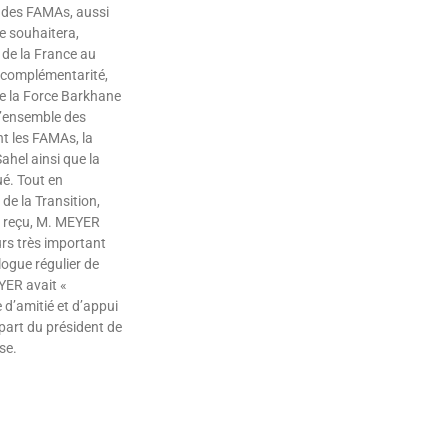
 des FAMAs, aussi
e souhaitera,
de la France au
 complémentarité,
e la Force Barkhane
 l’ensemble des
t les FAMAs, la
ahel ainsi que la
ué. Tout en
de la Transition,
ir reçu, M. MEYER
ours très important
ogue régulier de
YER avait «
d’amitié et d’appui
part du président de
se.