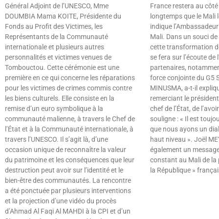
Général Adjoint de l’UNESCO, Mme
France restera au côté
DOUMBIA Mama KOITE, Présidente du
longtemps que le Mali l
Fonds au Profit des Victimes, les
indique l’Ambassadeur 
Représentants de la Communauté
Mali. Dans un souci de
internationale et plusieurs autres
cette transformation d
personnalités et victimes venues de
se fera sur l’écoute de
Tombouctou. Cette cérémonie est une
partenaires, notammen
première en ce qui concerne les réparations
force conjointe du G5 S
pour les victimes de crimes commis contre
MINUSMA, a-t-il expliq
les biens culturels. Elle consiste en la
remerciant le président 
remise d’un euro symbolique à la
chef de l’État, de l’avo
communauté malienne, à travers le Chef de
souligne : « Il est touj
l’État et à la Communauté internationale, à
que nous ayons un dial
travers l’UNESCO. Il s’agit là, d’une
haut niveau ». Joël ME
occasion unique de reconnaître la valeur
également un message 
du patrimoine et les conséquences que leur
constant au Mali de la 
destruction peut avoir sur l’identité et le
la République » françai
bien-être des communautés. La rencontre
Lire »
a été ponctuée par plusieurs interventions
et la projection d’une vidéo du procès
d’Ahmad Al Faqi Al MAHDI à la CPI et d’un