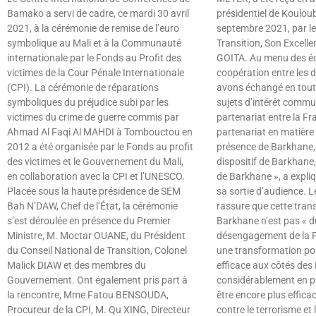
Bamako a servi de cadre, ce mardi 30 avril
présidentiel de Koulou
2021, à la cérémonie de remise de l’euro
septembre 2021, par le
symbolique au Mali et à la Communauté
Transition, Son Excelle
internationale par le Fonds au Profit des
GOITA. Au menu des éc
victimes de la Cour Pénale Internationale
coopération entre les 
(CPI). La cérémonie de réparations
avons échangé en toute
symboliques du préjudice subi par les
sujets d’intérêt comm
victimes du crime de guerre commis par
partenariat entre la Fra
Ahmad Al Faqi Al MAHDI à Tombouctou en
partenariat en matière 
2012 a été organisée par le Fonds au profit
présence de Barkhane, 
des victimes et le Gouvernement du Mali,
dispositif de Barkhane
en collaboration avec la CPI et l’UNESCO.
de Barkhane », a expli
Placée sous la haute présidence de SEM
sa sortie d’audience. L
Bah N’DAW, Chef de l’État, la cérémonie
rassure que cette tran
s’est déroulée en présence du Premier
Barkhane n’est pas « d
Ministre, M. Moctar OUANE, du Président
désengagement de la F
du Conseil National de Transition, Colonel
une transformation pou
Malick DIAW et des membres du
efficace aux côtés de
Gouvernement. Ont également pris part à
considérablement en p
la rencontre, Mme Fatou BENSOUDA,
être encore plus efficac
Procureur de la CPI, M. Qu XING, Directeur
contre le terrorisme et l