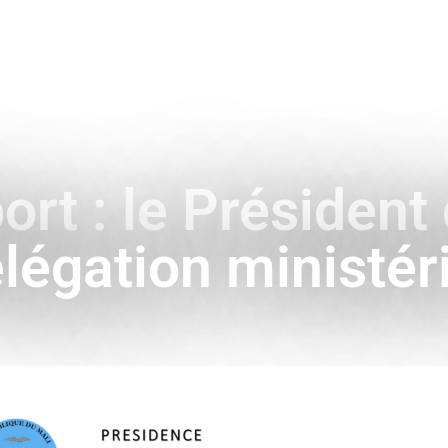
ENCE
HISTOIRE & SYMBOLES
A L’INTERNATIONAL
rt : le Président 
légation ministér