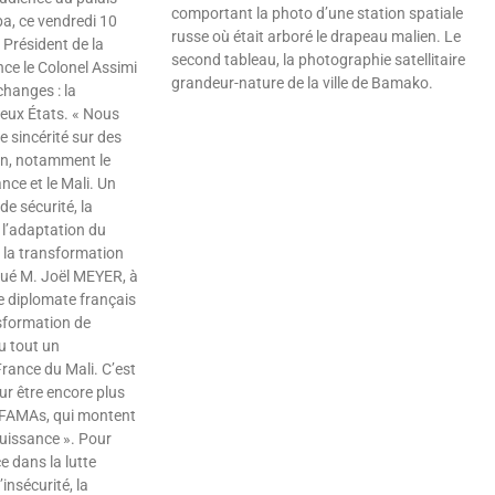
comportant la photo d’une station spatiale
ba, ce vendredi 10
russe où était arboré le drapeau malien. Le
 Président de la
second tableau, la photographie satellitaire
nce le Colonel Assimi
grandeur-nature de la ville de Bamako.
hanges : la
deux États. « Nous
Lire »
 sincérité sur des
un, notamment le
nce et le Mali. Un
de sécurité, la
l’adaptation du
, la transformation
qué M. Joël MEYER, à
e diplomate français
sformation de
u tout un
rance du Mali. C’est
r être encore plus
s FAMAs, qui montent
uissance ». Pour
e dans la lutte
’insécurité, la