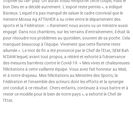
trophée du fair- play. On aurait voulu remporter cette coupe, mais le
bon Dieu en a décidé autrement. L’espoir reste permis », a indiqué
Bavieux. Lequel n’a pas manqué de saluer le cadre convivial que le
ministre Mossa Ag ATTAHER a su créer entre le département des
sports et la Fédération : « Rarement nous avons vu un ministre aussi
engagé. Dans nos chambres, sur les terrains d’entraînement, il était là
pour résoudre nos problèmes au quotidien, souvent de sa poche. Cela
manquait beaucoup à l’équipe. Vivement que cette flamme reste
allumée ». Le mot de fin a été prononcé par le Chef de l’Etat, SEM Bah
N’DAW lequel, avant tout propos, a réitéré et exhorté à l’observance
des mesures barrières contre le Covid-19. « Mes vives et chaleureuses
félicitations à cette vaillante équipe. Vous avez fait honneur au Mali,
et à notre drapeau. Mes félicitations au Ministère des Sports, la
Fédération et l’ensemble des acteurs dont les efforts et la synergie
ont conduit à ce résultat. Chers enfants, continuez à vous battre et à
rester ce modèle pour le bien de notre pays », a exhorté le Chef de
l’Etat.
Lire »