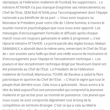
olympique, la Fédération malienne de football, les supporteurs… Le
ministre ATTAHER n’a pas manqué d’exprimer ses remerciements au
Chef de l’Etat, SEM Bah N’DAW, pour l’accompagnement dont l’équipe
nationale a pu bénéficier de sa part : « Vous avez toujours su
Monsieur le Président jouer votre rôle de 12ème homme, à travers le
soutien moral et psychologique que vous nous avez apporté. Les
messages d’encouragement formulés et diffusés après chaque
match nous ont toujours galvanisés et aidés à progresser », s’est
réjoui le ministre ATTAHER. Le porte-parole des Aigles locaux, Makan
SAMABALY, a abondé dans le même sens, remerciant le Chef de l’Etat
de « son soutien sans faille qui était une réelle source de motivation et
d’encouragement pour l’équipe et l’encadrement technique ». Les
joueurs et leur encadrement technique dirigé par Nouhoum Diané ont
été présentés au Chef de l’Etat. Le Président de la Fédération
malienne de football, Mamoutou TOURE dit Bavieux a salué la fibre
patriotique et sportive du Chef de l’Etat : « C’était le signe que tout le
peuple était derrière nous. Cela nous a galvanisés . Nous avons à la
tête du Mali aujourd’hui une personnalité qui comprend la jeunesse
malienne et qui se bat pour sa montée en puissance. Ces jeunes que
vous voyez se sont comportés dignement tout le long de la
compétition en territoire étranger. C’est ce qui a valu au Mali le