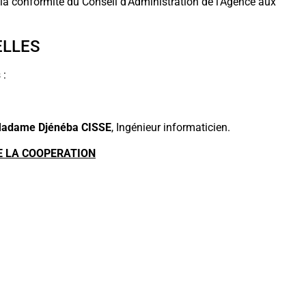
e la conformité du Conseil d’Administration de l’Agence aux
ELLES
 :
adame Djénéba CISSE
, Ingénieur informaticien.
E LA COOPERATION