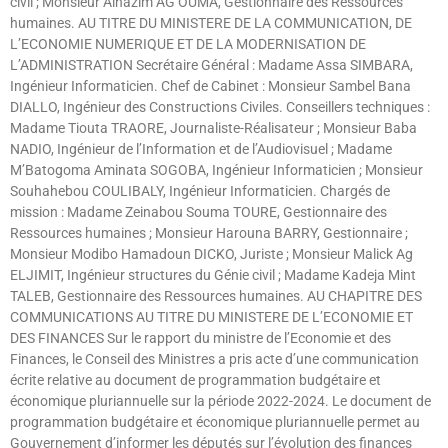
civil ; Monsieur Alhazim AG OUMA, Gestionnaire des Ressources
humaines. AU TITRE DU MINISTERE DE LA COMMUNICATION, DE
L’ECONOMIE NUMERIQUE ET DE LA MODERNISATION DE
L’ADMINISTRATION Secrétaire Général : Madame Assa SIMBARA,
Ingénieur Informaticien. Chef de Cabinet : Monsieur Sambel Bana
DIALLO, Ingénieur des Constructions Civiles. Conseillers techniques :
Madame Tiouta TRAORE, Journaliste-Réalisateur ; Monsieur Baba
NADIO, Ingénieur de l’Information et de l’Audiovisuel ; Madame
M’Batogoma Aminata SOGOBA, Ingénieur Informaticien ; Monsieur
Souhahebou COULIBALY, Ingénieur Informaticien. Chargés de
mission : Madame Zeinabou Souma TOURE, Gestionnaire des
Ressources humaines ; Monsieur Harouna BARRY, Gestionnaire ;
Monsieur Modibo Hamadoun DICKO, Juriste ; Monsieur Malick Ag
ELJIMIT, Ingénieur structures du Génie civil ; Madame Kadeja Mint
TALEB, Gestionnaire des Ressources humaines. AU CHAPITRE DES
COMMUNICATIONS AU TITRE DU MINISTERE DE L’ECONOMIE ET
DES FINANCES Sur le rapport du ministre de l’Economie et des
Finances, le Conseil des Ministres a pris acte d’une communication
écrite relative au document de programmation budgétaire et
économique pluriannuelle sur la période 2022-2024. Le document de
programmation budgétaire et économique pluriannuelle permet au
Gouvernement d’informer les députés sur l’évolution des finances