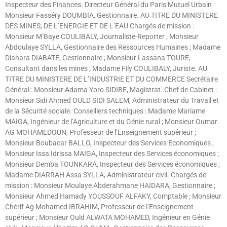
Inspecteur des Finances. Directeur Général du Paris Mutuel Urbain :
Monsieur Fasséry DOUMBIA, Gestionnaire. AU TITRE DU MINISTERE
DES MINES, DE L’ENERGIE ET DE L’EAU Chargés de mission :
Monsieur M’Baye COULIBALY, Journaliste-Reporter ; Monsieur
Abdoulaye SYLLA, Gestionnaire des Ressources Humaines ; Madame
Diahara DIABATE, Gestionnaire ; Monsieur Lassana TOURE,
Consultant dans les mines ; Madame Fily COULIBALY, Juriste. AU
TITRE DU MINISTERE DE L’INDUSTRIE ET DU COMMERCE Secrétaire
Général : Monsieur Adama Yoro SIDIBE, Magistrat. Chef de Cabinet :
Monsieur Sidi Ahmed OULD SIDI SALEM, Administrateur du Travail et
de la Sécurité sociale. Conseillers techniques : Madame Mariame
MAIGA, Ingénieur de l’Agriculture et du Génie rural ; Monsieur Oumar
AG MOHAMEDOUN, Professeur de l’Enseignement supérieur ;
Monsieur Boubacar BALLO, Inspecteur des Services Economiques ;
Monsieur Issa Idrissa MAIGA, Inspecteur des Services économiques ;
Monsieur Demba TOUNKARA, Inspecteur des Services économiques ;
Madame DIARRAH Assa SYLLA, Administrateur civil. Chargés de
mission : Monsieur Moulaye Abderahmane HAIDARA, Gestionnaire ;
Monsieur Ahmed Hamady YOUSSOUF ALFAKY, Comptable ; Monsieur
Chérif Ag Mohamed IBRAHIM, Professeur de l’Enseignement
supérieur ; Monsieur Ould ALWATA MOHAMED, Ingénieur en Génie