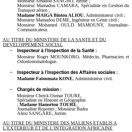
Monsieur Amadou SANGHO, Juriste ;
Monsieur Mamadou CAMARA, Spécialiste en Gestion du
Transport aérien ;
Madame MAIGA Bintou ALIOU
, Administrateur civil ;
Monsieur Mamadou DEME, Ingénieur en Génie civil ;
Monsieur Mohamed OULD MAMOUNY, Journaliste-
Communicateur.
AU TITRE DU MINISTERE DE LA SANTE ET DU
DEVELOPPEMENT SOCIAL
–
Inspecteur à l’Inspection de la Santé :
Monsieur Roger MOUNKORO, Médecin, Pharmacien et
Odontostomatologue.
–
Inspecteur à l’Inspection des Affaires sociales :
Madame Fatoumata KONE
, Administrateur civil.
–
Chargés de mission :
Monsieur Cheick Oumar TOURE,
Spécialiste en Histoire et Géographie
;
Madame Hamsétou TOURE
,
Journaliste Reporter ; Monsieur Badra
Aliou SANGARE, Juriste.
AU TITRE DU MINISTERE DES MALIENS ETABLIS A
L’EXTERIEUR ET DE
L’INTEGRATION AFRICAINE