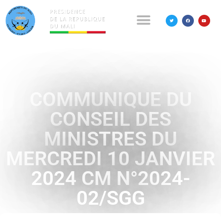
COMMUNIQUE DU
CONSEIL DES
MINISTRES DU
MERCREDI 10 JANVIER
2024 CM N°2024-
02/SGG