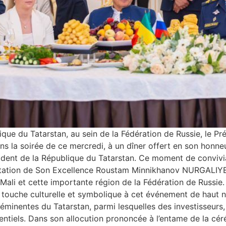
ique du Tatarstan, au sein de la Fédération de Russie, le Pr
ans la soirée de ce mercredi, à un dîner offert en son hon
t de la République du Tatarstan. Ce moment de convivialit
nvitation de Son Excellence Roustam Minnikhanov NURGALIYEV
 Mali et cette importante région de la Fédération de Russie.
 touche culturelle et symbolique à cet événement de haut ni
éminentes du Tatarstan, parmi lesquelles des investisseurs, 
otentiels. Dans son allocution prononcée à l’entame de la cé