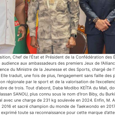
ansition, Chef de l’État et Président de la Confédération des
audience aux ambassadeurs des premiers Jeux de l’Alliance
ence du Ministre de la Jeunesse et des Sports, chargé de l’I
e traduit, une fois de plus, l’engagement sans faille des p
tion régionale par le sport et de la valorisation de l’excell
ombre de trois. Tout d’abord, Daba Modibo KEÏTA du Mali,
assan SANOU, plus connu sous le nom d’Iron Biby, du Burk
al avec une charge de 231 kg soulevée en 2024. Enfin, M. 
o 2016 et sacré champion du monde de Taekwondo en 2017 d
 exprimé toute sa reconnaissance pour cette marque d’attent