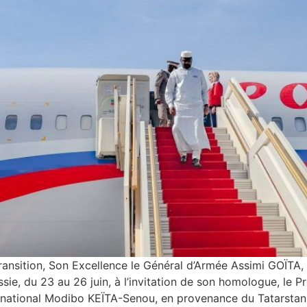
Transition, Son Excellence le Général d’Armée Assimi GOÏTA, 
ussie, du 23 au 26 juin, à l’invitation de son homologue, le 
ternational Modibo KEÏTA-Senou, en provenance du Tatarstan,