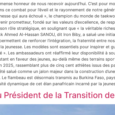
immense honneur de nous recevoir aujourd’hui. C’est pour m
 ce combat pour l’éveil et le rayonnement de notre généra
a jeunesse qui aura échoué », le champion du monde de taekwo
enir prometteur, fondé sur les valeurs d’excellence, de respe
on rôle stratégique, en soulignant que « la véritable riche
k Ahmed Al-Hassan SANOU, dit Iron Biby, a salué une initiat
permettent de renforcer l’intégration, la fraternité entre 
la jeunesse. Les modèles sont essentiels pour inspirer et 
é ». Les ambassadeurs ont réaffirmé leur disponibilité à sou
ant en faveur des jeunes, au-delà même des terrains sporti
in 2025, rassemblant plus de cinq cent athlètes issus des
té salué comme un jalon majeur dans la construction d’une id
e. Le flambeau est désormais transmis au Burkina Faso, pay
ité dynamique de cet élan panafricain incarné par la jeune
Président de la Transition de s