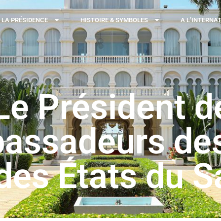
LA PRÉSIDENCE
HISTOIRE & SYMBOLES
A L’INTERNA
 Président de
bassadeurs de
 des États du 