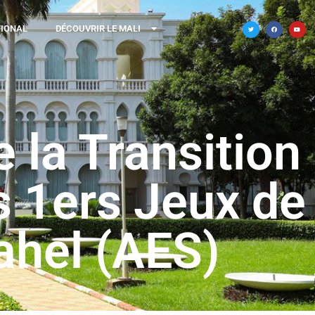
TIONAL
DÉCOUVRIR LE MALI
 la Transition
s 1ers Jeux de
Sahel (AES)