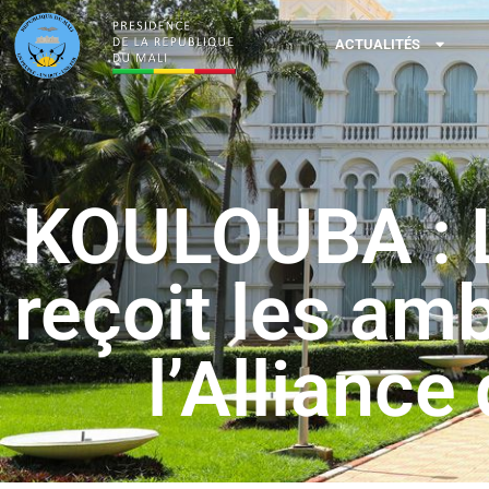
ACTUALITÉS
KOULOUBA : Le
reçoit les am
l’Alliance