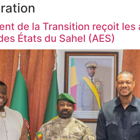
ration
nt de la Transition reçoit le
 des États du Sahel (AES)