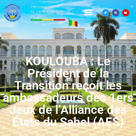
KOULOUBA : Le
Président de la
Transition reçoit les
ambassadeurs des 1ers
Jeux de l’Alliance des
États du Sahel (AES)