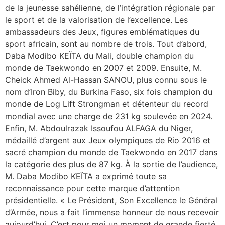
de la jeunesse sahélienne, de l’intégration régionale par
le sport et de la valorisation de l’excellence. Les
ambassadeurs des Jeux, figures emblématiques du
sport africain, sont au nombre de trois. Tout d’abord,
Daba Modibo KEÏTA du Mali, double champion du
monde de Taekwondo en 2007 et 2009. Ensuite, M.
Cheick Ahmed Al-Hassan SANOU, plus connu sous le
nom d’Iron Biby, du Burkina Faso, six fois champion du
monde de Log Lift Strongman et détenteur du record
mondial avec une charge de 231 kg soulevée en 2024.
Enfin, M. Abdoulrazak Issoufou ALFAGA du Niger,
médaillé d’argent aux Jeux olympiques de Rio 2016 et
sacré champion du monde de Taekwondo en 2017 dans
la catégorie des plus de 87 kg. À la sortie de l’audience,
M. Daba Modibo KEÏTA a exprimé toute sa
reconnaissance pour cette marque d’attention
présidentielle. « Le Président, Son Excellence le Général
d’Armée, nous a fait l’immense honneur de nous recevoir
aujourd’hui. C’est pour moi un moment de grande fierté.