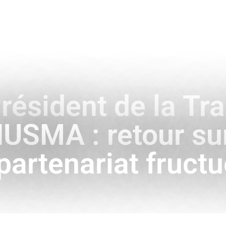
ENCE
HISTOIRE & SYMBOLES
A L’INTERNATIONAL
ésident de la Tra
NUSMA : retour su
partenariat fruct