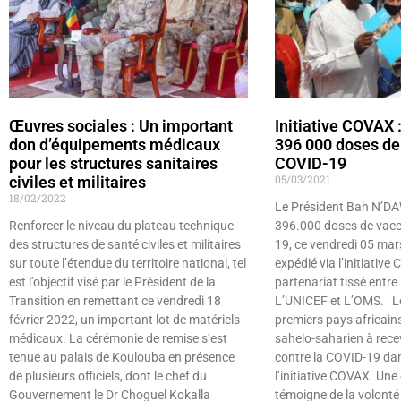
Œuvres sociales : Un important
Initiative COVAX :
don d’équipements médicaux
396 000 doses de 
pour les structures sanitaires
COVID-19
05/03/2021
civiles et militaires
18/02/2022
Le Président Bah N’DA
Renforcer le niveau du plateau technique
396.000 doses de vacc
des structures de santé civiles et militaires
19, ce vendredi 05 mar
sur toute l’étendue du territoire national, tel
expédié via l’initiative
est l’objectif visé par le Président de la
partenariat tissé entre 
Transition en remettant ce vendredi 18
L’UNICEF et L’OMS. Le 
février 2022, un important lot de matériels
premiers pays africains
médicaux. La cérémonie de remise s’est
sahelo-saharien à rece
tenue au palais de Koulouba en présence
contre la COVID-19 dan
de plusieurs officiels, dont le chef du
l’initiative COVAX. Un
Gouvernement le Dr Choguel Kokalla
témoigne de la volonté