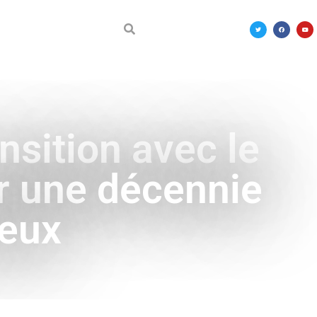
DÉCOUVRIR LE MALI
nsition avec le
r une décennie
ueux