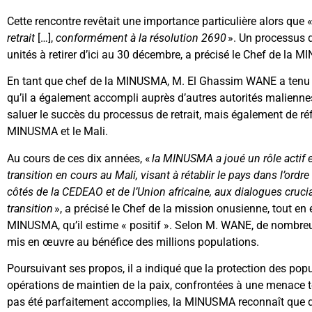
Cette rencontre revêtait une importance particulière alors que 
retrait
[…],
conformément à la résolution 2690
». Un processus q
unités à retirer d’ici au 30 décembre, a précisé le Chef de la 
En tant que chef de la MINUSMA, M. El Ghassim WANE a tenu à 
qu’il a également accompli auprès d’autres autorités maliennes
saluer le succès du processus de retrait, mais également de réf
MINUSMA et le Mali.
Au cours de ces dix années, «
la MINUSMA a joué un rôle actif e
transition en cours au Mali, visant à rétablir le pays dans l’ordr
côtés de la CEDEAO et de l’Union africaine, aux dialogues cruci
transition
», a précisé le Chef de la mission onusienne, tout en 
MINUSMA, qu’il estime « positif ». Selon M. WANE, de nombreux
mis en œuvre au bénéfice des millions populations.
Poursuivant ses propos, il a indiqué que la protection des popul
opérations de maintien de la paix, confrontées à une menace te
pas été parfaitement accomplies, la MINUSMA reconnaît que de