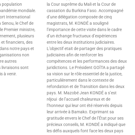
a population
la Cour suprême du Mali et la Cour de
 pandémie mondiale.
cassation du Burkina Faso. Accompagné
ort International
d’une délégation composée de cinq
 Senou, le Chef de
magistrats, M. KONDÉ a souligné
 le Premier ministre,
l’importance de cette visite dans le cadre
nement, plusieurs
d’un échange fructueux d’expériences
et financiers, des
entre les deux institutions judiciaires.
dans notre pays et
L’objectif etait de partager des pratiques
rganisations non
judiciaires afin de renforcer les
re autres
compétences et les performances des deux
 livraisons sont
juridictions. Le Président GOÏTA a partagé
s à venir.
sa vision sur le rôle essentiel de la justice,
particulièrement dans le contexte de
refondation et de Transition dans les deux
pays. M. Mazobé Jean KONDÉ a s’est
réjoui de l’accueil chaleureux et de
l’honneur qui leur ont été réservés depuis
leur arrivée à Bamako. Exprimant sa
gratitude envers le Chef de l’État pour ses
précieux conseils, M. KONDÉ a indiqué que
les défis auxquels font face les deux pays