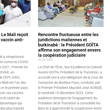
 Le Mali reçoit
Rencontre fructueuse entre les
vaccin anti-
juridictions maliennes et
burkinabè : le Président GOÏTA
affirme son engagement envers
la coopération judiciaire
W a réceptionné
16/12/2023
in contre la COVID-
s 2021. Premier lot
Le Chef de l’État, Son Excellence le Colonel
 COVAX, un
Assimi GOÏTA, Président de la Transition, a
le CEPI, GAVI,
accordé une à une délégation de la Cour de
Mali est l’un des
Cassation du Burkina Faso, conduite, par
 et le premier pays
le Premier Président Mazobé Jean KONDÉ,
voir ces vaccins
le vendredi 15 décembre 2023. Cette
s le cadre de
audience témoigne de l’engagement du
e dynamique qui
Président de la Transition à consolider les
 des plus hautes
liens et à approfondir la coopération entre