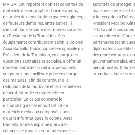
MAIGA. Cet important don est constitué de
autorités de protéger l
matériels d’échographie, d’incinérateurs,
malienne contre cette
de tables de consultations gynécologiques,
A la réception à l’Aérop
de fauteuils dentaires, entre autres. Il
Président Modibo Kéita
s’inscrit dans le cadre des œuvres sociales
l’Etat avait à ses côtés
du Président de la Transition. Ces
les membres du Gouver
équipements contribueront selon le Colonel
partenaires techniques 
Assa Badiallo Touré, conseillère spéciale du
diplomates accrédités 
Président de la Transition, en charge des
des représentants d’o
questions sanitaires et sociales, à offrir un
gouvernementales, ent
meilleur cadre de travail aux personnels
personnalités. D’autres
soignants, une meilleure prise en charge
attendues dans les moi
des malades, afin de contribuer à la
Lire »
réduction de la morbidité et la mortalité en
général, infantile et maternelle en
particulier. En ce qui concerne le
dispatching de cet important lot de
matériels médicaux composés aussi
d’outils informatiques, le colonel Assa
Badiallo Touré a expliqué que « des
séances de travail seront faites avec les