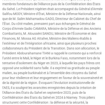
membres fondateurs de l’Alliance puis de la Confédération des États
du Sahel. Le Président nigérien était accompagné du Général d’Armée
Salifou MODY, Ministre d’État, Ministre de la Défense Nationale, ainsi
que de M. Salim Mahamadou GADO, Directeur de Cabinet du Chef de
l’État. Du côté malien, prenaient part aux échanges le Général de
Corps d’Armée Sadio CAMARA, Ministre de la Défense et des Anciens
Combattants, M. Alousséni SANOU, Ministre de l’Économie et des
Finances, M. Mossa AG Attaher, Ministre des Maliens établis à
l’extérieur et de l’Intégration africaine, ainsi que plusieurs proches
collaborateurs du Président de la Transition. Dans son allocution, le
Président Abdourahamane TIANI a rappelé le contexte qui a renforcé
l’unité entre le Mali, le Niger et le Burkina Faso, notamment lors de la
tentative d’isolement du Niger en 2023, à laquelle les pays frères ont
opposé une solidarité sans faille. Il a exprimé sa gratitude au peuple
malien, au peuple burkinabè et à l’ensemble des citoyens du Sahel
pour leur résilience et leur engagement en faveur de la souveraineté et
de la dignité de la région. Évoquant l’évolution institutionnelle de
l’AES, il a souligné les avancées enregistrées depuis la création de
l’Alliance des États du Sahel en septembre 2023, puis de la
Confédération des États du Sahel en 2024 à Niamey. Trois piliers
structurent cette Confédération : la défense et la sécurité, la