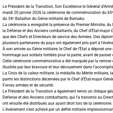
Le Président de la Transition, Son Excellence le Général d’Ar
mardi 20 janvier 2026 la cérémonie de commémoration du 65ᵉ a
du 34ᵉ Bataillon du Génie militaire de Bamako.
La cérémonie a enregistré la présence du Premier Ministre, du 
la Défense et des Anciens combattants, du Chef d’État-major
que des Chefs et Directeurs de service des Armées. Des diplom
plusieurs partenaires du pays ont également pris part à l’évén
À son arrivée au Génie militaire, le Chef de l’État a déposé une 
hommage aux soldats tombés pour la patrie, avant de passer en
Cette cérémonie commémorative a été marquée par la remise de 
illustrés par leur bravoure et leur dévouement dans l’accompl
La Croix de la valeur militaire, la médaille du Mérite militaire,
parmi les distinctions décernées par le Chef d’État-major Géné
Forces armées et de sécurité.
Le Président de la Transition a également remis un chèque gé
Défense et des Anciens combattants, qui l’a transmis au Direc
ont ensuite été distribués aux ayant droit lors de la cérémonie.
L’événement s’est achevé par un défilé militaire impressionna