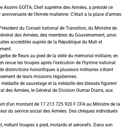
mée Assimi GOÏTA, Chef suprême des Armées, a présidé ce
nniversaire de l’Armée malienne. C’était à la place d’armes
Président du Conseil national de Transition, du Ministre de
 Général des Armées, des membres du Gouvernement, ainsi
ates accrédités auprès de la République du Mali et
ement.
gerbe de fleurs au pied de la stèle du mémorial militaire, en
 revue les troupes après l’exécution de l’hymne national.
distinctions honorifiques à plusieurs militaires s’étant
issement de leurs missions régaliennes.
 la médaille de sauvetage et la médaille des blessés figurent
ral des Armées, le Général de Division Oumar Diarra, aux
ant d’un montant de 17 213 725 920 F CFA au Ministre de la
teur du service social des Armées. Des chèques individuels
nt, mêlant troupes à pied, motards et aéronefs. Dans son