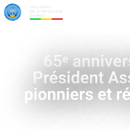
ACTUALITÉS
LA PRÉSID
65ᵉ anniver
Président A
pionniers et 