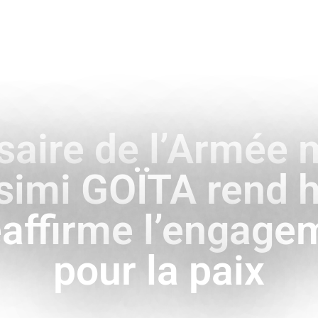
ENCE
HISTOIRE & SYMBOLES
A L’INTERNATIONAL
saire de l’Armée m
ssimi GOÏTA rend
réaffirme l’engag
pour la paix