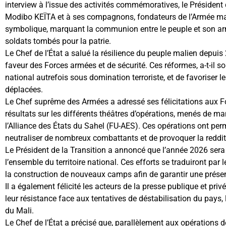
interview à l’issue des activités commémoratives, le Présiden
Modibo KEÏTA et à ses compagnons, fondateurs de l’Armée malie
symbolique, marquant la communion entre le peuple et son ar
soldats tombés pour la patrie.
Le Chef de l’État a salué la résilience du peuple malien depui
faveur des Forces armées et de sécurité. Ces réformes, a-t-il sou
national autrefois sous domination terroriste, et de favoriser l
déplacées.
Le Chef suprême des Armées a adressé ses félicitations aux Fo
résultats sur les différents théâtres d’opérations, menés de m
l’Alliance des États du Sahel (FU-AES). Ces opérations ont permis
neutraliser de nombreux combattants et de provoquer la redditi
Le Président de la Transition a annoncé que l’année 2026 sera 
l’ensemble du territoire national. Ces efforts se traduiront par
la construction de nouveaux camps afin de garantir une présence 
Il a également félicité les acteurs de la presse publique et priv
leur résistance face aux tentatives de déstabilisation du pays, l
du Mali.
Le Chef de l’État a précisé que, parallèlement aux opérations d