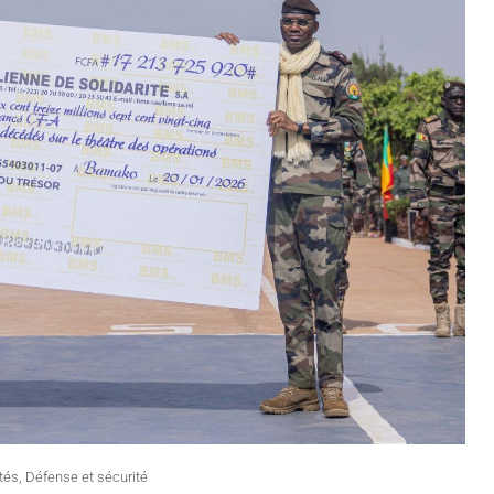
tés
,
Défense et sécurité