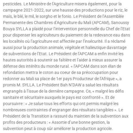
pesticides. Le Ministère de l’Agriculture misera également, pour la
campagne 2021-2022, sur une hausse des productions pour le riz, le
maïs, le blé, le mil, le sorgho et le fonio. Le Président de l’Assemblée
Permanente des Chambres d’Agriculture du Mali (APCAM), Sanoussy
Bouya SYLLA a plaidé pour l’intervention personnelle du Chef de l’Etat
pour dispenser les agriculteurs du paiement de la redevance eau dans
les localités où l’agriculture est affectée par l’insécurité. Il a réclamé
aussi pour la production animale, végétale et halieutique davantage
de subventions de l’Etat. Le Président de l’APCAM a enfin invité les
hautes autorités à soutenir sa faîtière et l’aider à mieux assurer la
défense des intérêts du monde rural. « l’APCAM dans son élan de
refondation mettra le coton au coeur de sa préoccupation pour
redonner au Mali sa place de 1er pays Producteur de l’Afrique », a
promis M. SYLLA. Le Président Bah N’DAW a salué les résultats
engrangés à l’issue de la dernière campagne. Ce, « malgré les défis
sanitaire et sécuritaire auxquels le pays est confronté ». Et de
poursuivre : « Je salue tous les efforts qui ont permis malgré les
nombreuses contraintes d’engranger des résultats tangibles ». Le
Président de la Transition a rassuré du maintien de la subvention aux
profits des producteurs : « Assortie d’une bonne gestion, la
subvention peut à coup sûr améliorer la production agricole.