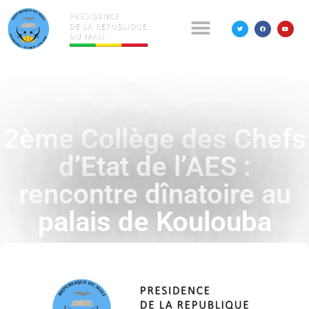
2ème Collège des Chefs
d’Etat de l’AES :
rencontre dînatoire au
palais de Koulouba