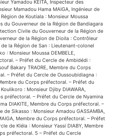
sieur Yamadou KEITA, Inspecteur des
 Monsieur Mamadou Hama MAIGA, Ingénieur de
a Région de Koutiala : Monsieur Moussa
res du Gouverneur de la Région de Bandiagara
Protection Civile du Gouverneur de la Région de
erneur de la Région de Dioila : Contrôleur
 de la Région de San : Lieutenant-colonel
mako : Monsieur Moussa DEMBELE,
toral. – Préfet du Cercle de Ambidédi :
ussouf Bakary TRAORE, Membre du Corps
. – Préfet du Cercle de Oussoubidiagna :
embre du Corps préfectoral. – Préfet du
Koulikoro : Monsieur Djiby DIAWARA,
 préfectoral. – Préfet du Cercle de Nyamina
hima DIAKITE, Membre du Corps préfectoral. –
rcle de Sikasso : Monsieur Amadou GASSAMBA,
AIGA, Membre du Corps préfectoral. – Préfet
le de Kléla : Monsieur Yassi DIABY, Membre
 préfectoral. 5 – Préfet du Cercle