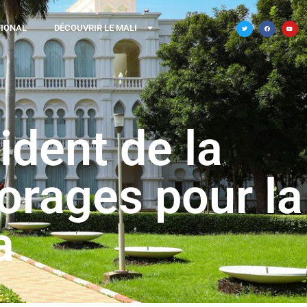
TIONAL
DÉCOUVRIR LE MALI
ident de la
orages pour la
a