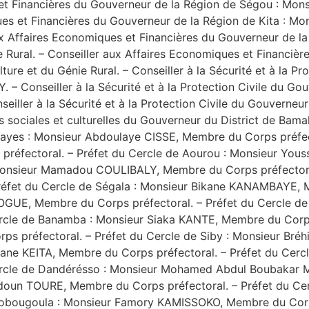
 et Financières du Gouverneur de la Région de Ségou : Mon
ques et Financières du Gouverneur de la Région de Kita :
 aux Affaires Economiques et Financières du Gouverneur de l
ie Rural. – Conseiller aux Affaires Economiques et Financiè
ulture et du Génie Rural. – Conseiller à la Sécurité et à la 
onseiller à la Sécurité et à la Protection Civile du Gouv
ller à la Sécurité et à la Protection Civile du Gouverneur
 sociales et culturelles du Gouverneur du District de Ba
e Kayes : Monsieur Abdoulaye CISSE, Membre du Corps préfec
réfectoral. – Préfet du Cercle de Aourou : Monsieur Yo
 Monsieur Mamadou COULIBALY, Membre du Corps préfectoral
éfet du Cercle de Ségala : Monsieur Bikane KANAMBAYE, M
GUE, Membre du Corps préfectoral. – Préfet du Cercle de 
rcle de Banamba : Monsieur Siaka KANTE, Membre du Corps
s préfectoral. – Préfet du Cercle de Siby : Monsieur Bré
mane KEITA, Membre du Corps préfectoral. – Préfet du Ce
ercle de Dandérésso : Monsieur Mohamed Abdul Boubakar M
oun TOURE, Membre du Corps préfectoral. – Préfet du Cerc
 Lobougoula : Monsieur Famory KAMISSOKO, Membre du Corps