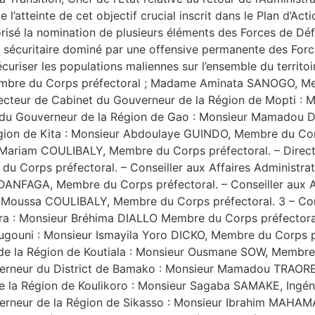
de l’atteinte de cet objectif crucial inscrit dans le Plan d’A
utorisé la nomination de plusieurs éléments des Forces de 
xte sécuritaire dominé par une offensive permanente des Fo
curiser les populations maliennes sur l’ensemble du territoir
Membre du Corps préfectoral ; Madame Aminata SANOGO, Mem
recteur de Cabinet du Gouverneur de la Région de Mopti
t du Gouverneur de la Région de Gao : Monsieur Mamadou D
gion de Kita : Monsieur Abdoulaye GUINDO, Membre du Corp
 Mariam COULIBALY, Membre du Corps préfectoral. – Direct
u Corps préfectoral. – Conseiller aux Affaires Administrat
NFAGA, Membre du Corps préfectoral. – Conseiller aux Aff
 Moussa COULIBALY, Membre du Corps préfectoral. 3 – Conse
a : Monsieur Bréhima DIALLO Membre du Corps préfectoral. 
gouni : Monsieur Ismayila Yoro DICKO, Membre du Corps pré
 de la Région de Koutiala : Monsieur Ousmane SOW, Membre 
rneur du District de Bamako : Monsieur Mamadou TRAORE, Pl
 la Région de Koulikoro : Monsieur Sagaba SAMAKE, Ingénie
erneur de la Région de Sikasso : Monsieur Ibrahim MAHAMAN