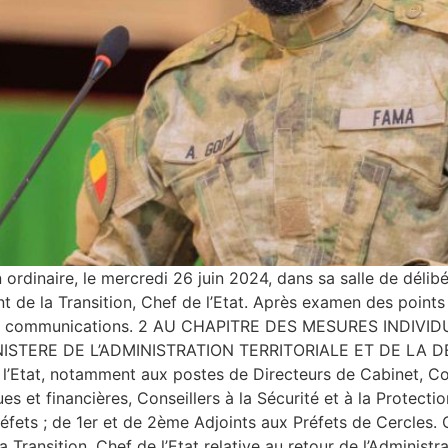
n ordinaire, le mercredi 26 juin 2024, dans sa salle de délib
de la Transition, Chef de l’Etat. Après examen des points ins
des communications. 2 AU CHAPITRE DES MESURES INDIVIDU
INISTERE DE L’ADMINISTRATION TERRITORIALE ET DE LA DE
l’Etat, notamment aux postes de Directeurs de Cabinet, Con
s et financières, Conseillers à la Sécurité et à la Protection
réfets ; de 1er et de 2ème Adjoints aux Préfets de Cercles. 
 la Transition, Chef de l’Etat relative au retour de l’Adminis