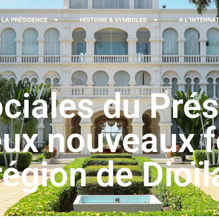
LA PRÉSIDENCE
HISTOIRE & SYMBOLES
A L’INTERNA
iales du Prés
deux nouveaux f
région de Dioïl