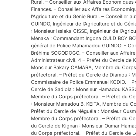
Rural. – Conseiller aux Affaires Economiques
Finances. – Conseiller aux Affaires Economi
l’Agriculture et du Génie Rural. – Conseiller
GUINDO, Ingénieur de l’Agriculture et du Gén
: Monsieur Issiaka CISSE, Ingénieur de l’Agric
Ménaka : Commandant Ingona OULD BOY BOY. – C
général de Police Mahamadou GUINDO. – Consei
Bréhima SOGODOGO. – Conseiller aux Affaires
Administrateur civil. 4 – Préfet du Cercle d
Monsieur Bakary CAMARA, Membre du Corps p
préfectoral. – Préfet du Cercle de Diamou :
Commissaire de Police Emmanuel KODIO. – Pr
Cercle de Sadiola : Monsieur Hamadou KASSO
Membre du Corps préfectoral. – Préfet du Ce
: Monsieur Mamadou B. KEITA, Membre du Corp
Préfet du Cercle de Néguéla : Monsieur Ous
Membre du Corps préfectoral. – Préfet du C
du Cercle de Kignan : Monsieur Oumar Hamad
du Corps préfectoral. – Préfet du Cercle de