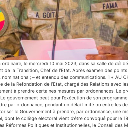
n ordinaire, le mercredi 10 mai 2023, dans sa salle de délib
de la Transition, Chef de l’Etat. Après examen des points ins
des nominations ; – et entendu des communications. 1 «
de la Refondation de l’Etat, chargé des Relations avec les I
ement à prendre certaines mesures par ordonnances. Le prése
que Le gouvernement peut pour l’exécution de son programme 
dre par ordonnance, pendant un délai limité ou entre les d
toriser le Gouvernement à prendre, par ordonnance, une mes
l, dont le collège électoral vient d’être convoqué pour le 18
s Réformes Politiques et Institutionnelles, le Conseil des 