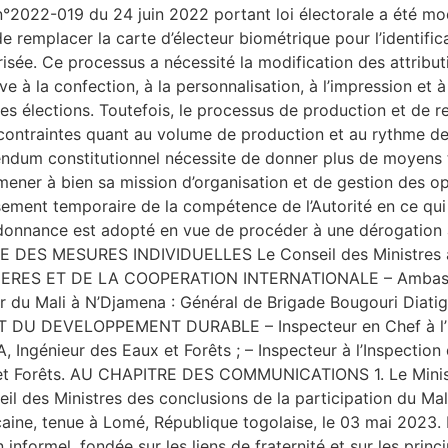
i n°2022-019 du 24 juin 2022 portant loi électorale a été 
e remplacer la carte d’électeur biométrique pour l’identific
risée. Ce processus a nécessité la modification des attribu
ve à la confection, à la personnalisation, à l’impression et 
es élections. Toutefois, le processus de production et de r
ontraintes quant au volume de production et au rythme de r
dum constitutionnel nécessite de donner plus de moyens te
ener à bien sa mission d’organisation et de gestion des opé
issement temporaire de la compétence de l’Autorité en ce qu
rdonnance est adopté en vue de procéder à une dérogation à 
ITRE DES MESURES INDIVIDUELLES Le Conseil des Ministres 
ES ET DE LA COOPERATION INTERNATIONALE – Ambassadeu
ur du Mali à N’Djamena : Général de Brigade Bougouri Dia
U DEVELOPPEMENT DURABLE – Inspecteur en Chef à l’Ins
ngénieur des Eaux et Forêts ; – Inspecteur à l’Inspection
et Forêts. AU CHAPITRE DES COMMUNICATIONS 1. Le Ministr
eil des Ministres des conclusions de la participation du Ma
icaine, tenue à Lomé, République togolaise, le 03 mai 2023. L
informel, fondée sur les liens de fraternité et sur les princ