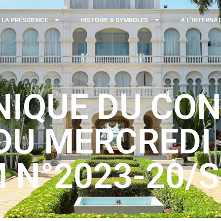
LA PRÉSIDENCE
HISTOIRE & SYMBOLES
A L’INTERNA
QUE DU CON
DU MERCREDI 
 N°2023-20/