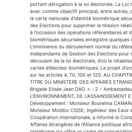
portant dérogation à la loi électorale. La Lo
avec comme objectif principal, entre autres, d
la carte nationale d’identité biométrique sécu
des Elections pour supprimer la mission relati
à l’occasion des opérations référendaires et d
biométriques sécurisées enregistre quelques c
L’imminence du déroulement normal du référen
Indépendante de Gestion des Elections pour m
découlant de la loi électorale, d’où le rétabl
cartes d’électeur biométriques. Le projet d’o
sur les articles 4, 70, 100 et 120. AU CHAP
TITRE DU MINISTERE DES AFFAIRES ETRANGER
Brigade Elisée Jean DAO. ». : 2 – Ambassade
L’ENVIRONNEMENT, DE L’ASSAINSSEMENT ET D
Développement : Monsieur Boureïma CAMARA, I
Monsieur Modibo CISSE, Ingénieur des Eaux 
Coopération internationale, a informé le Cons
Affaires étrangères de l’Alliance politique afr
plateforme qui offre un cadre de concertation 