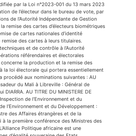
modifiée par la Loi n°2023-001 du 13 mars 2023
ation de l’électeur dans le bureau de vote, par
tions de l’Autorité Indépendante de Gestion
à la remise des cartes d’électeurs biométriques
emise de cartes nationales d’identité
emise des cartes à leurs titulaires.
chniques et de contrôle à l’Autorité
rations référendaires et électorales
i concerne la production et la remise des
la loi électorale qui portera essentiellement
a procédé aux nominations suivantes : AU
r du Mali à Libreville : Général de
tigui DIARRA. AU TITRE DU MINISTERE DE
pection de l’Environnement et du
 de l’Environnement et du Développement :
e des Affaires étrangères et de la
li à la première conférence des Ministres des
’Alliance Politique africaine est une
ipes d’égalité souveraine des Etats,