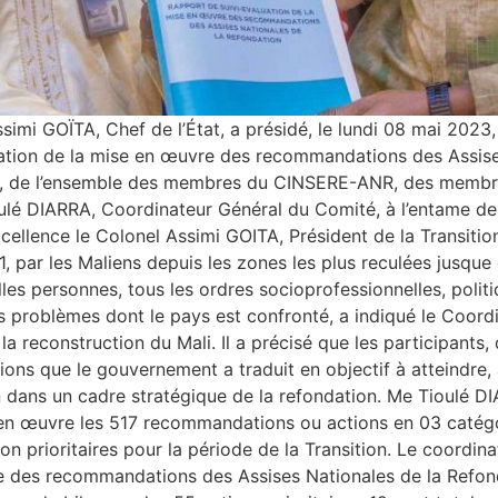
ssimi GOÏTA, Chef de l’État, a présidé, le lundi 08 mai 2023
ation de la mise en œuvre des recommandations des Assise
tre, de l’ensemble des membres du CINSERE-ANR, des memb
ulé DIARRA, Coordinateur Général du Comité, à l’entame de
ellence le Colonel Assimi GOITA, Président de la Transition
par les Maliens depuis les zones les plus reculées jusque 
s personnes, tous les ordres socioprofessionnelles, politiq
des problèmes dont le pays est confronté, a indiqué le Coor
r la reconstruction du Mali. Il a précisé que les participants,
ns que le gouvernement a traduit en objectif à atteindre, 
ion dans un cadre stratégique de la refondation. Me Tioulé D
en œuvre les 517 recommandations ou actions en 03 catégori
on prioritaires pour la période de la Transition. Le coord
vre des recommandations des Assises Nationales de la Refon