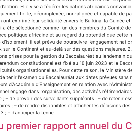
d’action. Elle vise à fédérer les nations africaines convain
quement forte, décomplexée, non-alignée et capable de part
 ont exprimé leur solidarité envers le Burkina, la Guinée et 
Mali a été sélectionné comme l’un des membres du Comité de
iance politique africaine et au regard du potentiel que cette
és d’isolement, il est prévu de poursuivre l’engagement nati
x sur le Continent et au-delà sur des questions majeures. 2.
ions prises pour la gestion du Baccalauréat au lendemain du
erendum constitutionnel est fixé au 18 juin 2023 et le Bacca
cultés organisationnelles. Pour cette raison, le Ministère d
 de tenir l’examen du Baccalauréat aux dates prévues sans 
cteurs d’Académie d’Enseignement en relation avec l’Administr
nel engagé dans l’organisation, des activités référendaires 
; – de prévoir des surveillants suppléants ; – de retenir es
ires ; – de rendre disponibles et afficher les décisions des
 ; – d’anticiper la tenue
du premier rapport annuel du