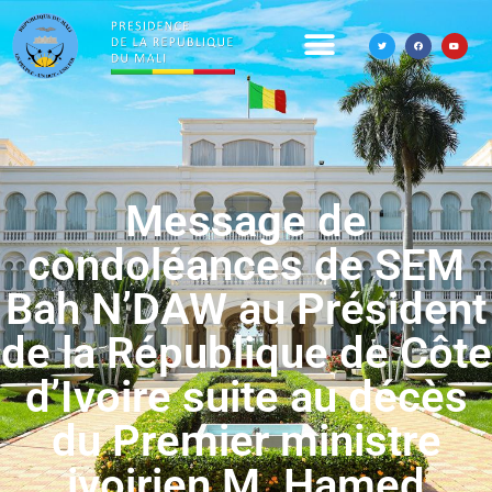
Message de
condoléances de SEM
Bah N’DAW au Président
de la République de Côte
d’Ivoire suite au décès
du Premier ministre
ivoirien M. Hamed