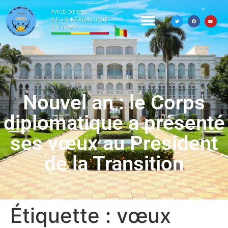
Nouvel an : le Corps
diplomatique a présenté
ses vœux au Président
de la Transition
Étiquette :
vœux