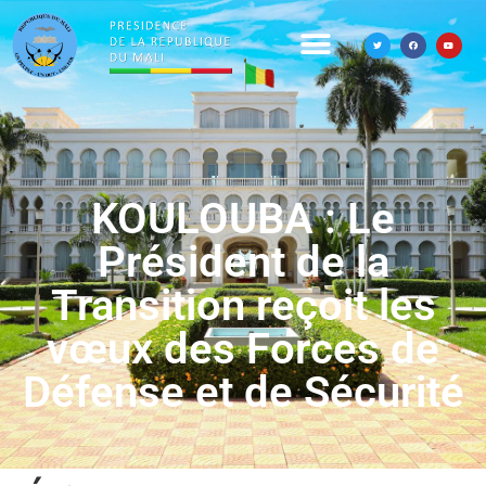
KOULOUBA : Le
Président de la
Transition reçoit les
vœux des Forces de
Défense et de Sécurité